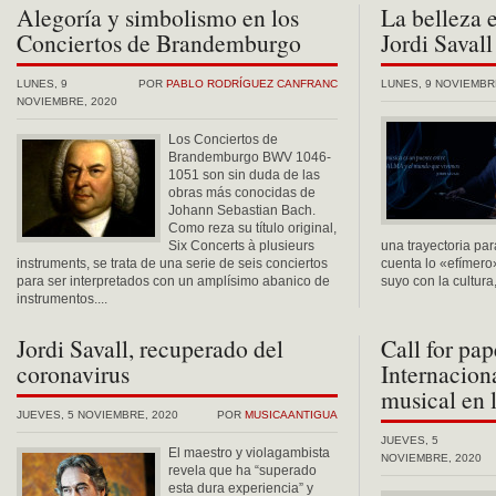
Alegoría y simbolismo en los
La belleza 
Conciertos de Brandemburgo
Jordi Savall
LUNES, 9
POR
PABLO RODRÍGUEZ CANFRANC
LUNES, 9 NOVIEMBR
NOVIEMBRE, 2020
Los Conciertos de
Brandemburgo BWV 1046-
1051 son sin duda de las
obras más conocidas de
Johann Sebastian Bach.
Como reza su título original,
Six Concerts à plusieurs
una trayectoria pa
instruments, se trata de una serie de seis conciertos
cuenta lo «efímero
para ser interpretados con un amplísimo abanico de
suyo con la cultura,
instrumentos....
Jordi Savall, recuperado del
Call for pa
coronavirus
Internacion
musical en 
JUEVES, 5 NOVIEMBRE, 2020
POR
MUSICAANTIGUA
JUEVES, 5
El maestro y violagambista
NOVIEMBRE, 2020
revela que ha “superado
esta dura experiencia” y