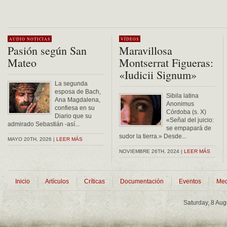
AUDIO
NOTICIAS
VÍDEOS
Pasión según San
Maravillosa
Mateo
Montserrat Figueras:
«Iudicii Signum»
La segunda
esposa de Bach,
Sibila latina
Ana Magdalena,
Anonimus
confiesa en su
Córdoba (s. X)
Diario que su
«Señal del juicio:
admirado Sebastián -así...
se empapará de
sudor la tierra.» Desde...
MAYO 20TH, 2026 |
LEER MÁS
NOVIEMBRE 26TH, 2024 |
LEER MÁS
Inicio
Artículos
Críticas
Documentación
Eventos
Med
Saturday, 8 Au