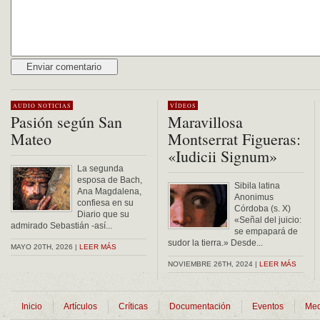
Alternative:
AUDIO
NOTICIAS
VÍDEOS
Pasión según San
Maravillosa
Mateo
Montserrat Figueras:
«Iudicii Signum»
La segunda
esposa de Bach,
Sibila latina
Ana Magdalena,
Anonimus
confiesa en su
Córdoba (s. X)
Diario que su
«Señal del juicio:
admirado Sebastián -así...
se empapará de
sudor la tierra.» Desde...
MAYO 20TH, 2026 |
LEER MÁS
NOVIEMBRE 26TH, 2024 |
LEER MÁS
Inicio
Artículos
Críticas
Documentación
Eventos
Med