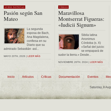
AUDIO
NOTICIAS
VÍDEOS
Pasión según San
Maravillosa
Mateo
Montserrat Figueras:
«Iudicii Signum»
La segunda
esposa de Bach,
Sibila latina
Ana Magdalena,
Anonimus
confiesa en su
Córdoba (s. X)
Diario que su
«Señal del juicio:
admirado Sebastián -así...
se empapará de
sudor la tierra.» Desde...
MAYO 20TH, 2026 |
LEER MÁS
NOVIEMBRE 26TH, 2024 |
LEER MÁS
Inicio
Artículos
Críticas
Documentación
Eventos
Med
Saturday, 8 Au