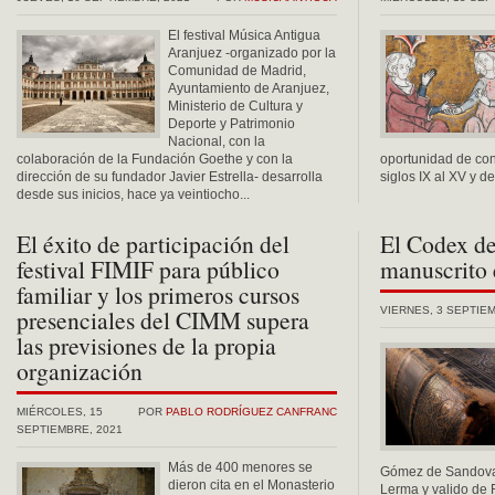
El festival Música Antigua
Aranjuez -organizado por la
Comunidad de Madrid,
Ayuntamiento de Aranjuez,
Ministerio de Cultura y
Deporte y Patrimonio
Nacional, con la
colaboración de la Fundación Goethe y con la
oportunidad de con
dirección de su fundador Javier Estrella- desarrolla
siglos IX al XV y de
desde sus inicios, hace ya veintiocho...
El éxito de participación del
El Codex d
festival FIMIF para público
manuscrito
familiar y los primeros cursos
presenciales del CIMM supera
VIERNES, 3 SEPTIEM
las previsiones de la propia
organización
MIÉRCOLES, 15
POR
PABLO RODRÍGUEZ CANFRANC
SEPTIEMBRE, 2021
Más de 400 menores se
Gómez de Sandoval
dieron cita en el Monasterio
Lerma y valido de Fe