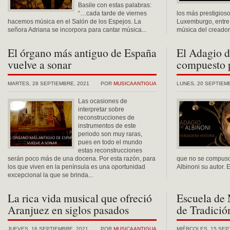
Basile con estas palabras:
“…cada tarde de viernes
los más prestigios
hacemos música en el Salón de los Espejos. La
Luxemburgo, entre o
señora Adriana se incorpora para cantar música...
música del creador 
El órgano más antiguo de España
El Adagio d
vuelve a sonar
compuesto 
MARTES, 28 SEPTIEMBRE, 2021
POR
MUSICAANTIGUA
LUNES, 20 SEPTIEM
Las ocasiones de
interpretar sobre
reconstrucciones de
instrumentos de este
periodo son muy raras,
pues en todo el mundo
estas reconstrucciones
serán poco más de una docena. Por esta razón, para
que no se compuso
los que viven en la península es una oportunidad
Albinoni su autor. 
excepcional la que se brinda...
La rica vida musical que ofreció
Escuela de
Aranjuez en siglos pasados
de Tradició
JUEVES, 16 SEPTIEMBRE, 2021
POR
MUSICAANTIGUA
MIÉRCOLES, 15 SEP