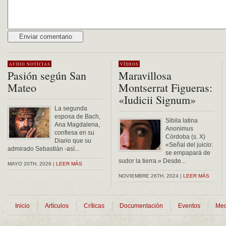
Alternative:
AUDIO
NOTICIAS
VÍDEOS
Pasión según San
Maravillosa
Mateo
Montserrat Figueras:
«Iudicii Signum»
La segunda
esposa de Bach,
Sibila latina
Ana Magdalena,
Anonimus
confiesa en su
Córdoba (s. X)
Diario que su
«Señal del juicio:
admirado Sebastián -así...
se empapará de
sudor la tierra.» Desde...
MAYO 20TH, 2026 |
LEER MÁS
NOVIEMBRE 26TH, 2024 |
LEER MÁS
Inicio
Artículos
Críticas
Documentación
Eventos
Med