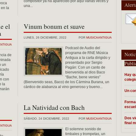
compositor ya ha aparecido por aquí varias veces y
voca
Alert
una...
 en la
le el
Vinum bonum et suave
a
LUNES, 26 DICIEMBRE, 2022
POR
MUSICAANTIGUA
ANTIGUA
Podcast de Audio del
programa de RNE Música
Notic
ncia de
Antigua a la carta dirigido y
rminada
Publi
presentado por Sergio
n un
Pagán: Con un canto de
licado
bienvenida al dios Baco
ría
Hay qu
“Bache, bene venies”
ón con
colegi
(Bienvenido seas, Baco) de los Cármina Burana, un
e la
cántico de alabanza al vino generoso y bueno...
inarán
Un com
Formac
La Natividad con Bach
escuel
Dos vi
SÁBADO, 24 DICIEMBRE, 2022
POR
MUSICAANTIGUA
final m
ANTIGUA
El solemne sonido de
timbales y trompetas, un