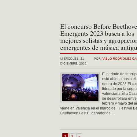
El concurso Before Beethov
Emergents 2023 busca a los
mejores solistas y agrupacio
emergentes de música antig
MIÉRCOLES, 21
POR
PABLO RODRÍGUEZ C
DICIEMBRE, 2022
El periodo de inscrip
está abierto hasta el
enero de 2023 El co
liderado por la sopr
valenciana Èlia Cas
se desarrollará entre
febrero y mayo del 
viene en Valencia en el marco del I Festival B
Beethoven Fest El ganador del...
1
2
»