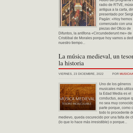
Audio del programa 
radio de RTVE, músi
antigua a la carta, di
presentado por Serg
Pagán: «Hoy hemos
comenzado con una 
piezas del Oficio de
Difuntos, la antífona «Circundederunt me» de
Cristóbal de Morales porque hoy vamos a ded
nuestro tiempo...
La música medieval, un teso
la historia
VIERNES, 23 DICIEMBRE, 2022
POR
MUSICA
Uno de los géneros
musicales más utiliz
la Edad Media es el
conductus, aunque q
no sea muy conocido
parte porque, como c
todo lo procedente d
medievo, queda oscurecido por una falta de c
(lo que lo hace más irresistible) o porque...