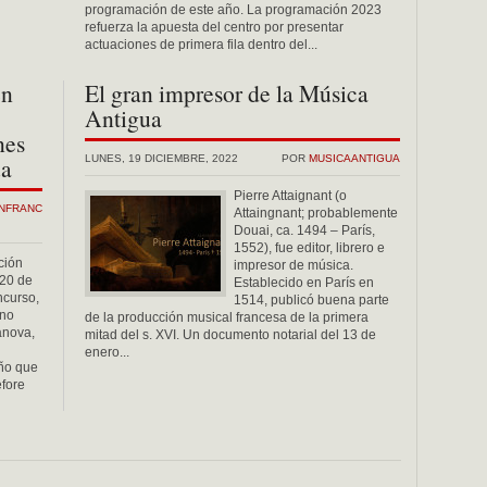
programación de este año. La programación 2023
refuerza la apuesta del centro por presentar
actuaciones de primera fila dentro del...
en
El gran impresor de la Música
Antigua
nes
ua
LUNES, 19 DICIEMBRE, 2022
POR
MUSICAANTIGUA
Pierre Attaignant (o
ANFRANC
Attaingnant; probablemente
Douai, ca. 1494 – París,
1552), fue editor, librero e
ción
impresor de música.
 20 de
Establecido en París en
ncurso,
1514, publicó buena parte
ano
de la producción musical francesa de la primera
anova,
mitad del s. XVI. Un documento notarial del 13 de
enero...
año que
efore