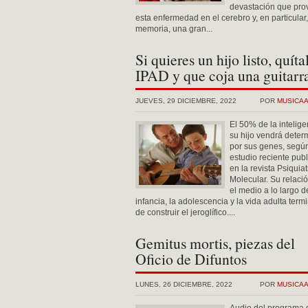
devastación que pro
esta enfermedad en el cerebro y, en particular,
memoria, una gran...
Si quieres un hijo listo, quíta
IPAD y que coja una guitarr
JUEVES, 29 DICIEMBRE, 2022
POR
MUSICA
El 50% de la intelige
su hijo vendrá dete
por sus genes, segú
estudio reciente pub
en la revista Psiquiat
Molecular. Su relaci
el medio a lo largo d
infancia, la adolescencia y la vida adulta term
de construir el jeroglífico....
Gemitus mortis, piezas del
Oficio de Difuntos
LUNES, 26 DICIEMBRE, 2022
POR
MUSICA