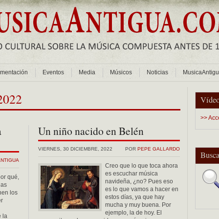
mentación
Eventos
Media
Músicos
Noticias
MusicaAntig
 2022
Vídeo
>> Acc
a
Un niño nacido en Belén
VIERNES, 30 DICIEMBRE, 2022
POR
PEPE GALLARDO
Busca
ANTIGUA
Creo que lo que toca ahora
es escuchar música
or qué,
navideña, ¿no? Pues eso
las
es lo que vamos a hacer en
nen los
estos días, ya que hay
er
mucha y muy buena. Por
ejemplo, la de hoy. El
 la