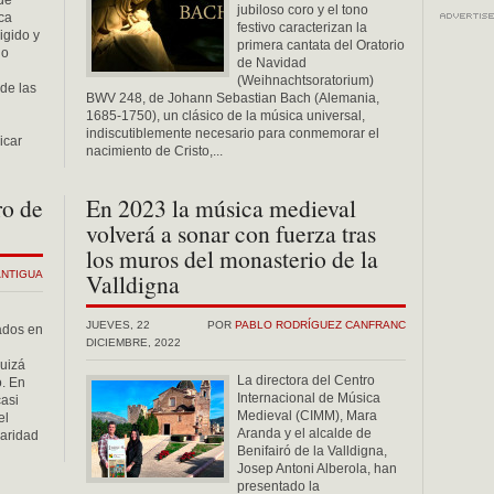
de
jubiloso coro y el tono
ca
festivo caracterizan la
rigido y
primera cantata del Oratorio
io
de Navidad
(Weihnachtsoratorium)
de las
BWV 248, de Johann Sebastian Bach (Alemania,
1685-1750), un clásico de la música universal,
indiscutiblemente necesario para conmemorar el
icar
nacimiento de Cristo,...
ro de
En 2023 la música medieval
volverá a sonar con fuerza tras
los muros del monasterio de la
ANTIGUA
Valldigna
JUEVES, 22
POR
PABLO RODRÍGUEZ CANFRANC
ados en
DICIEMBRE, 2022
uizá
La directora del Centro
. En
Internacional de Música
asi
Medieval (CIMM), Mara
el
Aranda y el alcalde de
laridad
Benifairó de la Valldigna,
Josep Antoni Alberola, han
presentado la