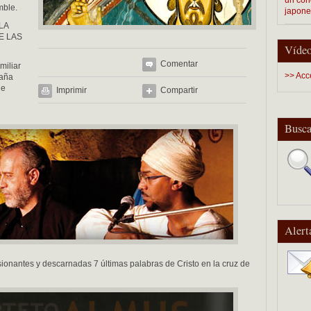
mble.
japon
LA
E LAS
Vídeo
Comentar
miliar
>> Acc
paña
de
Imprimir
Compartir
Busca
Alert
antes y descarnadas 7 últimas palabras de Cristo en la cruz de