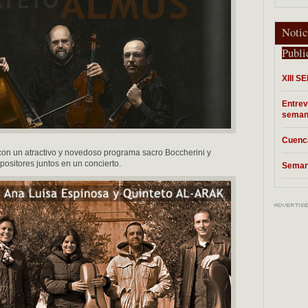
Notic
Publi
XIII 
Entrev
semana
Cuenca
on un atractivo y novedoso programa sacro Boccherini y
sitores juntos en un concierto.
Semana