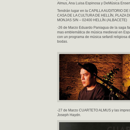
Almus, Ana Luisa Espinosa y DeMúsica Ense
Tendrán lugar en la CAPILLA AUDITORIO DE 
CASA DE LA CULTURA DE HELLÍN, PLAZA D
MONJAS S/N – 02400 HELLÍN (ALBACETE)
-26 de Marzo Eduardo Paniagua de la saga fa
mas emblemática de música medieval en Es
con un programa de música sefardí religiosa 
bodas.
-27 de Marzo CUARTETO ALMUS y las impresion
Joseph Haydn.