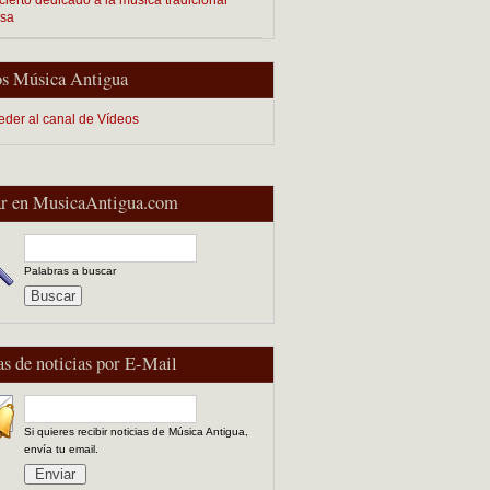
esa
s Música Antigua
eder al canal de Vídeos
r en MusicaAntigua.com
Palabras a buscar
as de noticias por E-Mail
Si quieres recibir noticias de Música Antigua,
envía tu email.