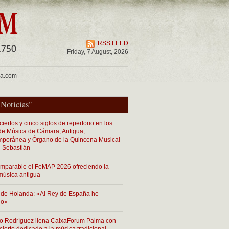
RSS FEED
Friday, 7 August, 2026
ua.com
"
Noticias
"
iertos y cinco siglos de repertorio en los
 de Música de Cámara, Antigua,
poránea y Órgano de la Quincena Musical
 Sebastián
imparable el FeMAP 2026 ofreciendo la
música antigua
de Holanda: «Al Rey de España he
do»
o Rodríguez llena CaixaForum Palma con
cierto dedicado a la música tradicional