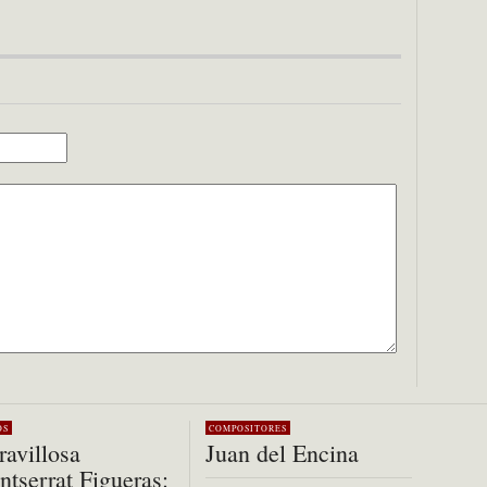
OS
COMPOSITORES
avillosa
Juan del Encina
tserrat Figueras: