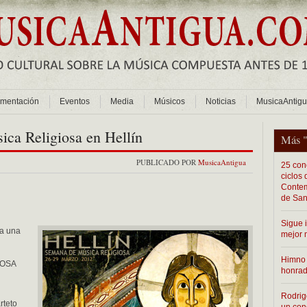
mentación
Eventos
Media
Músicos
Noticias
MusicaAntig
ica Religiosa en Hellín
Más 
PUBLICADO POR
MusicaAntigua
25 conc
ciclos
Contem
de San
Sigue 
ca una
mejor 
Himno 
IOSA
honra
Rodrig
rteto
un con