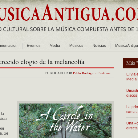
mentación
Eventos
Media
Músicos
Noticias
MusicaAntig
erecido elogio de la melancolía
Más 
PUBLICADO POR
Pablo Rodríguez Canfranc
El via
Media
Dinast
discos
a
La pri
cantat
 la
tras
Una «o
direct
por
ca
. Se