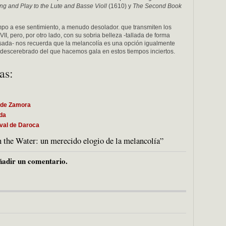
ing and Play to the Lute and Basse Violl
(1610) y
The Second Book
empo a ese sentimiento, a menudo desolador. que transmiten los
VII, pero, por otro lado, con su sobria belleza -tallada de forma
pulsada- nos recuerda que la melancolía es una opción igualmente
o descerebrado del que hacemos gala en estos tiempos inciertos.
as:
o de Zamora
ada
ival de Daroca
 the Water: un merecido elogio de la melancolía”
adir un comentario.