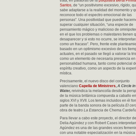
trata, en palabras de la
psiquiatra Berta Pinilla
Santos
, de “un positivismo excesivo, rígido, q
sabe adaptarse a la realidad del momento y 
reconoce todo el espectro emocional de las
personas”. Una positividad que puede hacern
superar cualquier situación, “una especie de
pensamiento mágico y malicioso de omnipote
en el que los problemas o malestares tienen 
desaparecer y si esto no ocurre, se interpretar
como un fracaso”. Pero, frente este planteami
basado en un optimismo excesivo de los tiem
actuales, en el pasado se llegó a valorar la tri
como un elemento de necesaria presencia en 
personalidad humana, tanto como potencial d
espíritu creativo, como un aspecto de la exper
mística.
Precisamente, el nuevo disco del conjunto
valenciano
Capella de Ministrers
,
A Circle in
Water,
reivindica la melancolía
desde la persp
de la música británica compuesta a caballo en
siglos XVI y XVII. Los temas incluidos en él f
parte de la banda sonora de la película
El cer
obra de teatro
La Estancia
de Chema Cardeña
Para llevar a cabo este proyecto, el director 
Delia Agúndez y con Robert Cases interpretan
Agúndez es una de las grandes voces femeninas
con una notable especialización en la músic