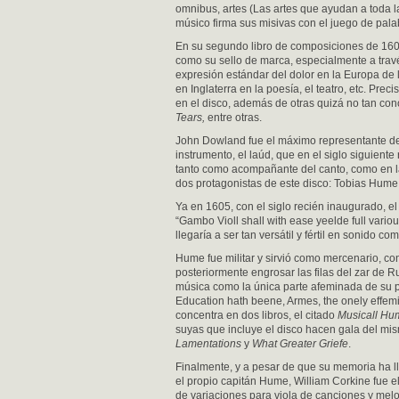
omnibus, artes (Las artes que ayudan a toda 
músico firma sus misivas con el juego de pal
En su segundo libro de composiciones de 1600
como su sello de marca, especialmente a trav
expresión estándar del dolor en la Europa de 
en Inglaterra en la poesía, el teatro, etc. Pre
en el disco, además de otras quizá no tan co
Tears,
entre otras.
John Dowland fue el máximo representante de l
instrumento, el laúd, que en el siglo siguient
tanto como acompañante del canto, como en la i
dos protagonistas de este disco: Tobias Hume 
Ya en 1605, con el siglo recién inaugurado, e
“Gambo Violl shall with ease yeelde full variou
llegaría a ser tan versátil y fértil en sonido c
Hume fue militar y sirvió como mercenario, con
posteriormente engrosar las filas del zar de 
música como la única parte afeminada de su pe
Education hath beene, Armes, the onely effem
concentra en dos libros, el citado
Musicall Hu
suyas que incluye el disco hacen gala del mismo
Lamentations
y
What Greater Griefe
.
Finalmente, y a pesar de que su memoria ha ll
el propio capitán Hume, William Corkine fue e
de variaciones para viola de canciones y mel