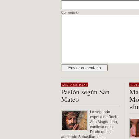
Comentario
Alternative:
AUDIO
NOTICIAS
VÍDE
Pasión según San
Mar
Mateo
Mon
«Iu
La segunda
esposa de Bach,
Ana Magdalena,
confiesa en su
Diario que su
admirado Sebastián -así...