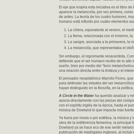
El eje que inspira esta iniciativa es el libro 
aparece la melancolía, por vez primera, como 
de antes. La teoría de los cuatro humores, muy
humano está influido por cuatro elementos aso
La cólera, equivalente al verano, el medio
La flema, relacionada con el invierno, la
La sangre, asociada a la primavera, la m
La melancolía, que representaba el otoñ
Sin embargo, el nigromante renacentista, Cor
defiende que el ser humano recibe de lo alto s
sueño, bien por medio del “furor melancholicus
una relación directa entre la tristeza y el intele
El pensador neoplatónico Marcilio Ficino, que v
para defender las virtudes del ser melancólic
hayan distinguido en la filosofía, en la polític
A Circle in the Water
ha querido analizar y re
asocia directamente con las piezas del compos
con el espíritu inglés de la época, hasta el p
música de Dowland lo que impacta más fuert
Ya fuera por moda o por estética, la música y 
obra de la indiferencia femenina, la principal
Dowland ya se hace eco de ese sentir melanc
publicación de madrigales ingleses, al incluir