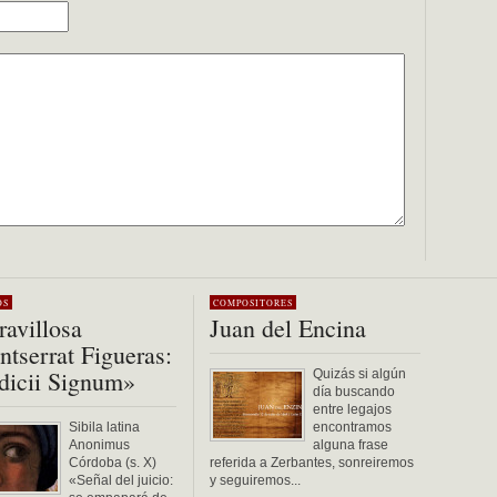
OS
COMPOSITORES
avillosa
Juan del Encina
tserrat Figueras:
dicii Signum»
Quizás si algún
día buscando
entre legajos
Sibila latina
encontramos
Anonimus
alguna frase
Córdoba (s. X)
referida a Zerbantes, sonreiremos
«Señal del juicio:
y seguiremos...