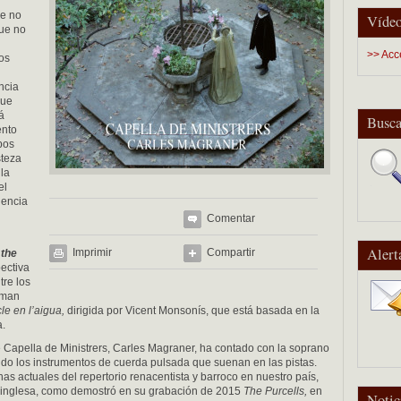
ue no
Vídeo
que no
>> Acc
os
ncia
que
á
Busca
ento
pos
steza
la
el
iencia
Comentar
Alert
Imprimir
Compartir
 the
ectiva
tre los
orman
cle en l’aigua,
dirigida por Vicent Monsonís, que está basada en la
.
de Capella de Ministrers, Carles Magraner, ha contado con la soprano
do los instrumentos de cuerda pulsada que suenan en las pistas.
 actuales del repertorio renacentista y barroco en nuestro país,
a inglesa, como demostró en su grabación de 2015
The Purcells,
en
Notic