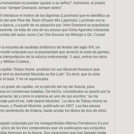
la humanidad no pueden ayudar a su señor)”. Asimismo, el propio
abras “semper Dowland, semper doles”.
 introduce el motivo de las lágrimas (
Lacrimae
) que le identifica ya
és del aire
Flow My Tears
(
Fluyen Mis Lágrimas
).
Lacrimae
era la
la época, y a partir de su adopción por John Dowland se populariza
cisamente, se trata de una de las piezas que Delia Agúndez interpreta
nocidas del autor, como
Can She Excuse my Wrongs
o
Go, Crystal
a escuela de laudistas británicos de finales del siglo XVI, un
e resultó eclipsado por la popularidad que alcanzó la viola da gamba,
nterpretación de la música instrumental. Y, aquí, entran los otros
y William Corkine,
l capitán Tobias Hume profetizó en sus
Musicall Humours
que
s and as devicefull Musicke as the Lute”. Es decir, que la viola
omo el laúd. Y no se equivocaba.
 el grado de capitán, en el ejército del rey de Suecia, para
Rusia en numerosas batallas. De hecho, consideraba su pasión por la
rsona, tal y como lo expresa en uno de sus escritos: “as my
inate part of me, hath beene Musicke”. La obra de Tobias Hume se
mours,
y
Poeticall Musicke
, publicado en 1607. Las tres piezas
 sentimiento de tristeza, baste anotar los títulos de dos de ellos:
egado eclipsada por los violagambistas Alfonso Ferrabosco II y por
l único de los tres compositores que vio publicados sus conjuntos
odías famosas en la época. Sus creaciones que han llegado hasta