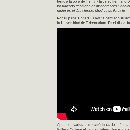
torno a la obra de Henry y la de su hermano D
ha lanzado tres trabajos discográficos
Cancion
mujer en el Cancionero Musical de Palacio
.
Por su parte, Robert Cases ha centrado su act
la Universidad de Extremadura. En el disco toc
Aparte de varios temas anónimos de la época qu
William Corkine,el capitán Tobias Hume, y, c