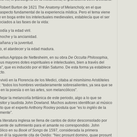
de Robert Burton de 1621
The Anatomy of Melancholy,
en el que
aspecto fundamental de la experiencia mística. Pero el tema viene
 en boga entre los intelectuales medievales, establecía que el ser
ciados a las fases de la vida:
día y la edad viril.
 noche y la ancianidad.
añana y la juventud.
o, el atardecer y la edad madura.
nelius Agrippa de Nettesheim, en su obra
De Occulta Philosophia
,
us mayores dotes espirituales e intelectuales, bien a través del
”, que es inducido por el titán Saturno. De esta forma ya establece
cto.
ivió en la Florencia de los Medici, citaba al mismísimo Aristóteles
o: “todos los hombres verdaderamente sobresalientes, ya sea que se
a, en la poesía o en las artes, son melancólicos”.
flejar la melancolía británica de este periodo, algo a lo que se
itor y laudista John Dowland. Muchos autores identifican al músico
unto que el experto Anthony Rooley postula que “es lo
inglés
de la
emente”.
la literatura inglesa se llena de cantos de dolor desconsolado por
 fuente de sufrimiento para el amante no correspondido. John
ólico en su
Book of Songs
de 1597, considerada la primera
 en él la siguiente cita de Ovidio: “Nec prosunt domino, quae prosunt