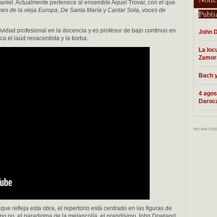
aniel. Actualmente pertenece al ensemble Aquel Trovar, con el que
es de la vieja Europa, De Santa María
y
Cantar Sola, voces de
Publi
ividad profesional en la docencia y es profesor de bajo continuo en
John D
a el laúd renacentista y la tiorba.
La loc
Zamor
Bach y
4 agos
Daroc
e refleja esta obra, el repertorio está centrado en las figuras de
omo no, el paradigma de la melancolía, el grandísimo John Dowland.