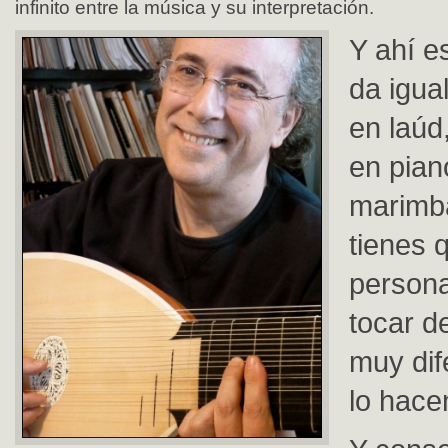
infinito entre la música y su interpretación.
Y ahí e
da igua
en laúd,
en pian
marimba
tienes 
persona
tocar d
muy dif
lo hace