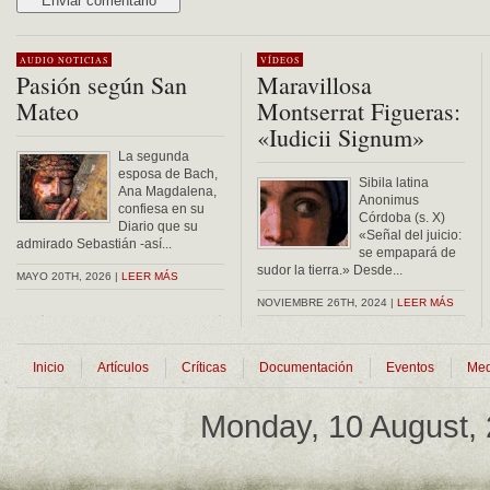
Alternative:
AUDIO
NOTICIAS
VÍDEOS
Pasión según San
Maravillosa
Mateo
Montserrat Figueras:
«Iudicii Signum»
La segunda
esposa de Bach,
Sibila latina
Ana Magdalena,
Anonimus
confiesa en su
Córdoba (s. X)
Diario que su
«Señal del juicio:
admirado Sebastián -así...
se empapará de
sudor la tierra.» Desde...
MAYO 20TH, 2026 |
LEER MÁS
NOVIEMBRE 26TH, 2024 |
LEER MÁS
Inicio
Artículos
Críticas
Documentación
Eventos
Med
Monday, 10 August,