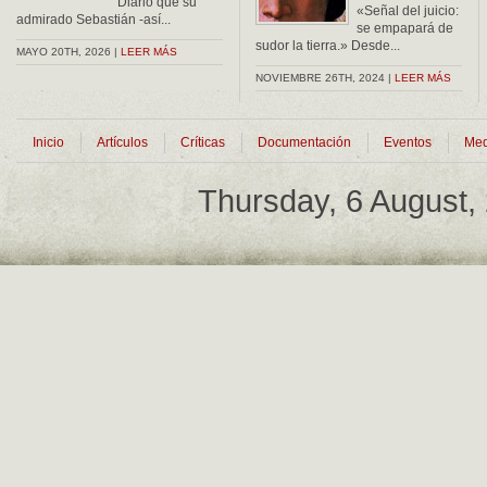
Diario que su
«Señal del juicio:
admirado Sebastián -así...
se empapará de
sudor la tierra.» Desde...
MAYO 20TH, 2026 |
LEER MÁS
NOVIEMBRE 26TH, 2024 |
LEER MÁS
Inicio
Artículos
Críticas
Documentación
Eventos
Med
Thursday, 6 August