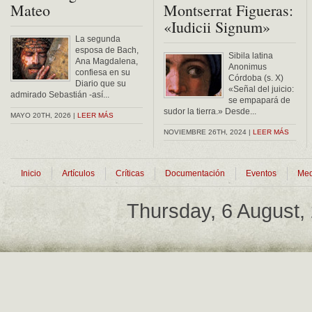
Mateo
Montserrat Figueras:
«Iudicii Signum»
La segunda
esposa de Bach,
Sibila latina
Ana Magdalena,
Anonimus
confiesa en su
Córdoba (s. X)
Diario que su
«Señal del juicio:
admirado Sebastián -así...
se empapará de
sudor la tierra.» Desde...
MAYO 20TH, 2026 |
LEER MÁS
NOVIEMBRE 26TH, 2024 |
LEER MÁS
Inicio
Artículos
Críticas
Documentación
Eventos
Med
Thursday, 6 August