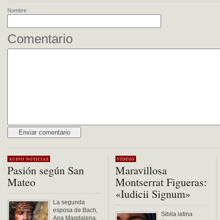
Nombre
Comentario
Alternative:
AUDIO
NOTICIAS
VÍDEOS
Pasión según San
Maravillosa
Mateo
Montserrat Figueras:
«Iudicii Signum»
La segunda
esposa de Bach,
Sibila latina
Ana Magdalena,