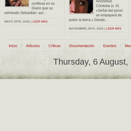
Anonimus
confiesa en su
Córdoba (s. X)
Diario que su
«Señal del juicio:
admirado Sebastián -así...
se empapará de
sudor la tierra.» Desde...
MAYO 20TH, 2026 |
LEER MÁS
NOVIEMBRE 26TH, 2024 |
LEER MÁS
Inicio
Artículos
Críticas
Documentación
Eventos
Med
Thursday, 6 August