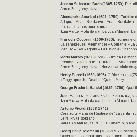
Johann Sebastian Bach (1685-1750
): Prelu
Arrate Zubigaray, clave
Alessandro Scarlatti (1685- 1759
): Euridice 
Adagio – Aria – Recitativo – Aria – Recitativo –
Patricia Inchaustegui, soprano
Itziar Atutxa, viola da gamba Juan Manuel Ibar
François Couperin (1668-1733)
: Troisième o
La Ténébreuse (Allemande) – Courante – La 
Menuet – Les Regrets – La Favorite (Chaconn
Marin Marais (1656-1728)
: Suite en La menor
Prélude – Allemande – Courante – Sarabande
Arrate Zubigaray, clave Itziar Atutxa, viola da
Henry Purcell (1659-1695)
: O Dive custos (Z
«Elegy upon the Death of Queen Mary»
George Frederic Handel (1685- 1759)
: Quel 
Jone Martínez, soprano Estíbaliz Sánchez, so
Itziar Atutxa, viola da gamba Juan Manuel Ibar
Antonio Vivaldi (1678-1741)
Cara sorte – aria de Rustena de “La verità in 
Leire Rivas, soprano
Nerea Arcenillas, flauta Julia Kaberdin, piano
Georg Philip Telemann (1681-1767)
: Partita
Ouverture – Combattants – Rigoudon – Hana