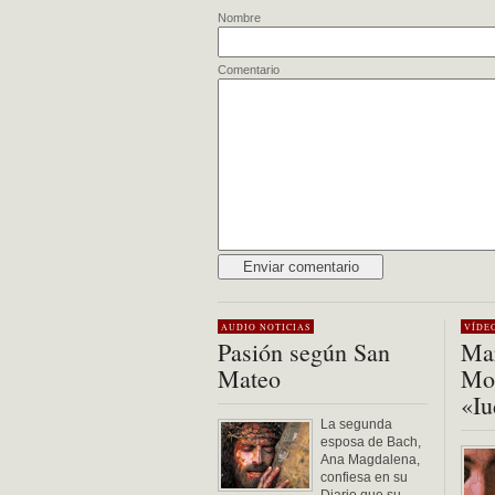
Nombre
Comentario
Alternative:
AUDIO
NOTICIAS
VÍDE
Pasión según San
Mar
Mateo
Mon
«Iu
La segunda
esposa de Bach,
Ana Magdalena,
confiesa en su