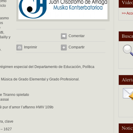
tomo
Vídeo
iclo
>> Acc
siasmo
os
e
ti,
Busca
Comentar
ailly y
Imprimir
Compartir
.
régimen especial del Departamento de Educación, Política
Alert
 Música de Grado Elemental y Grado Profesional.
e Tiranno spietato
 assai
’ è pur d’amor l’affanno HWV 109b
ra, clave
Notic
I – 1627