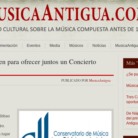
mentación
Eventos
Media
Músicos
Noticias
MusicaAntig
n para ofrecer juntos un Concierto
Más 
¿Se pu
PUBLICADO POR
MusicaAntigua
Música
Tres C
oportu
De Nápo
Bilbao
del pr
Antigu
ro.
á lugar