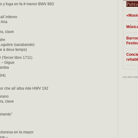
Publi
dio y fuga en fa # menor BWV 883
«Music
dall´inferno
 Aria
Música
ra, clave
Barroc
rdre
Festi
Lugubre (sarabande)
e à deux temps)
Concie
 (Tercer libro 1711)
rehabi
 – Gigue
 gamba
504)
fior che all´alba ride HWV 192
prano
ra, clave
cimento”
 polonesa en la mayor
que –