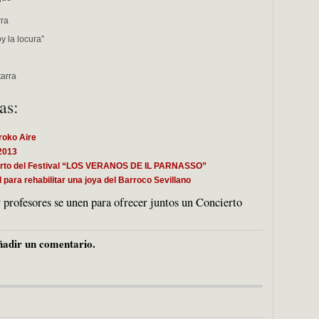
rra
y la locura”
tarra
as:
roko Aire
2013
cierto del Festival “LOS VERANOS DE IL PARNASSO”
 para rehabilitar una joya del Barroco Sevillano
profesores se unen para ofrecer juntos un Concierto
adir un comentario.