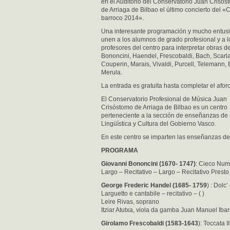
en el Auditorio del Conservatorio Juan Crisós
de Arriaga de Bilbao el último concierto del «C
barroco 2014».
Una interesante programación y mucho entu
unen a los alumnos de grado profesional y a l
profesores del centro para interpretar obras d
Bononcini, Haendel, Frescobaldi, Bach, Scarlat
Couperin, Marais, Vivaldi, Purcell, Telemann, B
Merula.
La entrada es gratuita hasta completar el aforo
El Conservatorio Profesional de Música Juan
Crisóstomo de Arriaga de Bilbao es un centro
perteneciente a la sección de enseñanzas de 
Lingüística y Cultura del Gobierno Vasco.
En este centro se imparten las enseñanzas de
PROGRAMA
Giovanni Bononcini (1670- 1747)
: Cieco Num
Largo – Recitativo – Largo – Recitativo Presto
George Frederic Handel (1685- 1759
) : Dolc
Larguetto e cantabile – recitativo – ( )
Leire Rivas, soprano
Itziar Atutxa, viola da gamba Juan Manuel Ibar
Girolamo Frescobaldi (1583-1643
): Toccata I