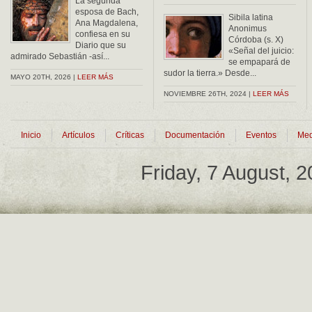
La segunda
esposa de Bach,
Sibila latina
Ana Magdalena,
Anonimus
confiesa en su
Córdoba (s. X)
Diario que su
«Señal del juicio:
admirado Sebastián -así...
se empapará de
sudor la tierra.» Desde...
MAYO 20TH, 2026 |
LEER MÁS
NOVIEMBRE 26TH, 2024 |
LEER MÁS
Inicio
Artículos
Críticas
Documentación
Eventos
Med
Friday, 7 August, 