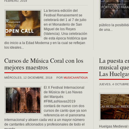
FEBRERO, 2019
La tercera edición del
Festival Renaixement se
celebrará del 1 al 7 de julio
en el Monasterio de San
público la posibili
Miguel de los Reyes
de una...
(Valencia). Una celebración
de esta época histórica que
dio inicio a la Edad Moderna y en la cual se reflejan
los ideales...
Cursos de Música Coral con los
La puesta en
mejores maestros
musical que
Las Huelga
MIÉRCOLES, 12 DICIEMBRE, 2018
POR
MUSICAANTIGUA
JUEVES, 4 OCTUBRE
El X Festival Internacional
de Música de Las Navas
del Marqués
#FIMLasNavas2019
contará de nuevo con dos
cursos de canto que ya son
referencia en el panorama
internacional y atraen cada vez a un mayor número
de cantantes aficionados y profesionales de todo el
Huelgas Medieval 