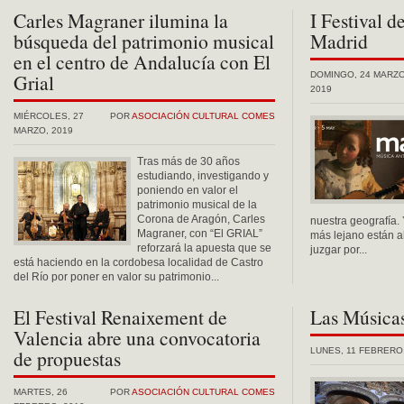
Carles Magraner ilumina la
I Festival 
búsqueda del patrimonio musical
Madrid
en el centro de Andalucía con El
Grial
DOMINGO, 24 MARZO
2019
MIÉRCOLES, 27
POR
ASOCIACIÓN CULTURAL COMES
MARZO, 2019
Tras más de 30 años
estudiando, investigando y
poniendo en valor el
patrimonio musical de la
Corona de Aragón, Carles
nuestra geografía.
Magraner, con “El GRIAL”
más lejano están a
reforzará la apuesta que se
juzgar por...
está haciendo en la cordobesa localidad de Castro
del Río por poner en valor su patrimonio...
El Festival Renaixement de
Las Músicas
Valencia abre una convocatoria
de propuestas
LUNES, 11 FEBRERO
MARTES, 26
POR
ASOCIACIÓN CULTURAL COMES