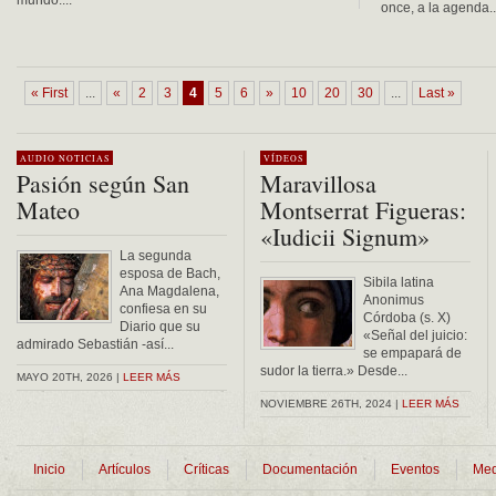
mundo....
once, a la agenda..
« First
...
«
2
3
4
5
6
»
10
20
30
...
Last »
AUDIO
NOTICIAS
VÍDEOS
Pasión según San
Maravillosa
Mateo
Montserrat Figueras:
«Iudicii Signum»
La segunda
esposa de Bach,
Sibila latina
Ana Magdalena,
Anonimus
confiesa en su
Córdoba (s. X)
Diario que su
«Señal del juicio:
admirado Sebastián -así...
se empapará de
sudor la tierra.» Desde...
MAYO 20TH, 2026 |
LEER MÁS
NOVIEMBRE 26TH, 2024 |
LEER MÁS
Inicio
Artículos
Críticas
Documentación
Eventos
Med