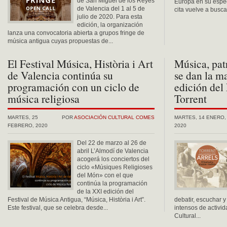
de San Miguel de los Reyes
Europa en su espec
de Valencia del 1 al 5 de
cita vuelve a buscar
julio de 2020. Para esta
edición, la organización
lanza una convocatoria abierta a grupos fringe de
música antigua cuyas propuestas de...
El Festival Música, Història i Art
Música, pat
de Valencia continúa su
se dan la ma
programación con un ciclo de
edición del 
música religiosa
Torrent
MARTES, 25
POR
ASOCIACIÓN CULTURAL COMES
MARTES, 14 ENERO,
FEBRERO, 2020
2020
Del 22 de marzo al 26 de
abril L’Almodí de Valencia
acogerá los conciertos del
ciclo «Músiques Religioses
del Món» con el que
continúa la programación
de la XXI edición del
Festival de Música Antigua, “Música, Història i Art”.
debatir, escuchar y 
Este festival, que se celebra desde...
intensos de activi
Cultural...