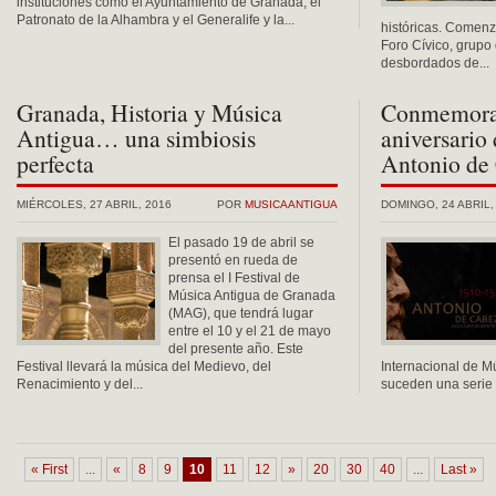
instituciones como el Ayuntamiento de Granada, el
Patronato de la Alhambra y el Generalife y la...
históricas. Comenz
Foro Cívico, grupo
desbordados de...
Granada, Historia y Música
Conmemorac
Antigua… una simbiosis
aniversario
perfecta
Antonio de
MIÉRCOLES, 27 ABRIL, 2016
POR
MUSICAANTIGUA
DOMINGO, 24 ABRIL,
El pasado 19 de abril se
presentó en rueda de
prensa el I Festival de
Música Antigua de Granada
(MAG), que tendrá lugar
entre el 10 y el 21 de mayo
del presente año. Este
Festival llevará la música del Medievo, del
Internacional de M
Renacimiento y del...
suceden una serie 
« First
...
«
8
9
10
11
12
»
20
30
40
...
Last »