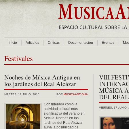
Inicio
Artículos
Críticas
Documentación
Eventos
Med
Festivales
Noches de Música Antigua en
VIII FEST
los jardines del Real Alcázar
INTERNAC
MÚSICA A
MARTES, 12 JULIO, 2016
POR
MUSICAANTIGUA
DEL REAL
Considerada como la
VIERNES, 17 JUNIO,
actividad cultural más
significativa del verano en
Sevilla, Noches en los
jardines del Real Alcázar
aúna la posibilidad de