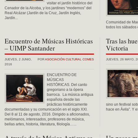
visitar el jardín histórico del
Cenador de la Alcoba, y los jardines “modernos” del
Real Alcázar (Jardín de la Cruz, Jardín Inglés,
Jardín...
Comunidad de Madri
todos los sábados d
Encuentro de Músicas Históricas
Tras las hu
– UIMP Santander
Victoria
JUEVES, 2 JUNIO,
POR
ASOCIACIÓN CULTURAL COMES
JUEVES, 26 MAYO, 2
2016
ENCUENTRO DE
MÚSICAS
HISTÓRICAS. Del canto
gregoriano a la ópera
barroca. La música antigua
española desde las
prácticas históricamente
sino un festival so
documentadas y su comunicación en el siglo XXI.
hace en Ávila”. Y e
Del 8 al 11 de agosto, 2016. Dirigido a aficionados,
melómanos, interesados, profesores de música,
bellas artes, historia, literatura, filología…...
A través de la Música Antigua se
Un paseo mu