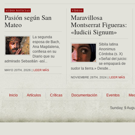
AUDIO
NOTICIAS
VÍDEOS
Pasión según San
Maravillosa
Mateo
Montserrat Figueras:
«Iudicii Signum»
La segunda
esposa de Bach,
Sibila latina
Ana Magdalena,
Anonimus
confiesa en su
Córdoba (s. X)
Diario que su
«Señal del juicio:
admirado Sebastián -así...
se empapará de
sudor la tierra.» Desde...
MAYO 20TH, 2026 |
LEER MÁS
NOVIEMBRE 26TH, 2024 |
LEER MÁS
Inicio
Artículos
Críticas
Documentación
Eventos
Med
Sunday, 9 Aug