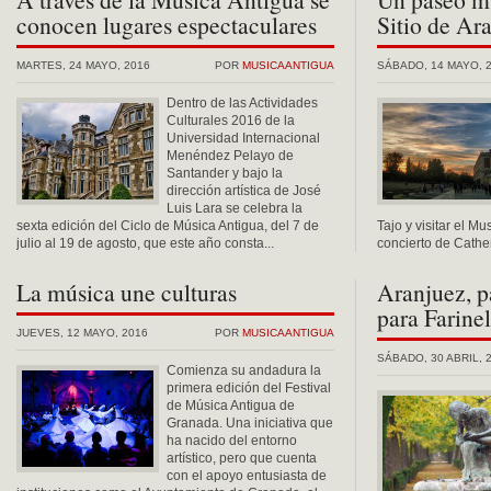
conocen lugares espectaculares
Sitio de Ar
MARTES, 24 MAYO, 2016
POR
MUSICAANTIGUA
SÁBADO, 14 MAYO, 
Dentro de las Actividades
Culturales 2016 de la
Universidad Internacional
Menéndez Pelayo de
Santander y bajo la
dirección artística de José
Luis Lara se celebra la
sexta edición del Ciclo de Música Antigua, del 7 de
Tajo y visitar el M
julio al 19 de agosto, que este año consta...
concierto de Cather
La música une culturas
Aranjuez, p
para Farinel
JUEVES, 12 MAYO, 2016
POR
MUSICAANTIGUA
SÁBADO, 30 ABRIL, 
Comienza su andadura la
primera edición del Festival
de Música Antigua de
Granada. Una iniciativa que
ha nacido del entorno
artístico, pero que cuenta
con el apoyo entusiasta de