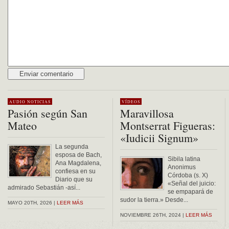
Alternative:
AUDIO
NOTICIAS
VÍDEOS
Pasión según San
Maravillosa
Mateo
Montserrat Figueras:
«Iudicii Signum»
La segunda
esposa de Bach,
Sibila latina
Ana Magdalena,
Anonimus
confiesa en su
Córdoba (s. X)
Diario que su
«Señal del juicio:
admirado Sebastián -así...
se empapará de
sudor la tierra.» Desde...
MAYO 20TH, 2026 |
LEER MÁS
NOVIEMBRE 26TH, 2024 |
LEER MÁS