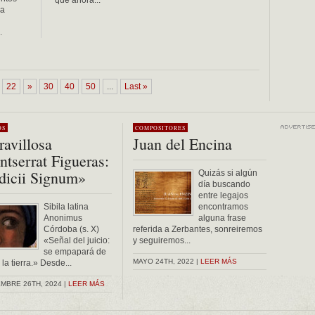
que ahora...
ma
.
22
»
30
40
50
...
Last »
OS
COMPOSITORES
avillosa
Juan del Encina
tserrat Figueras:
dicii Signum»
Quizás si algún
día buscando
entre legajos
Sibila latina
encontramos
Anonimus
alguna frase
Córdoba (s. X)
referida a Zerbantes, sonreiremos
«Señal del juicio:
y seguiremos...
se empapará de
MAYO 24TH, 2022 |
LEER MÁS
la tierra.» Desde...
MBRE 26TH, 2024 |
LEER MÁS