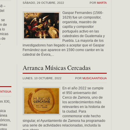
SÁBADO, 29 OCTUBRE, 2022
POR
MARTA
68 –
del
Gaspar Fernandes (1566-
1629) fue un compositor,
 se
organista, maestro de
ón de
capilla y compositor
 lo
portugués activo en las
ónicas
catedrales de Guatemala y
n de
Puebla. La mayoría de los
.
investigadores han llegado a aceptar que el Gaspar
Fernández que aparece en 1590 como cantor en la
catedral de Évora,...
Arranca Músicas Cercadas
LUNES, 10 OCTUBRE, 2022
POR
MUSICAANTIGUA
En el año 2022 se cumple
ANTIGUA
el 950 aniversario del
Cerco de Zamora, uno de
um XXI,
los acontecimientos más
relevantes en la historia de
sica
la ciudad. Para
ránea
conmemorar este hecho
óricos,
singular, el Ayuntamiento de Zamora ha programado
ximas
una serie de actividades relacionadas, incluida la
untos