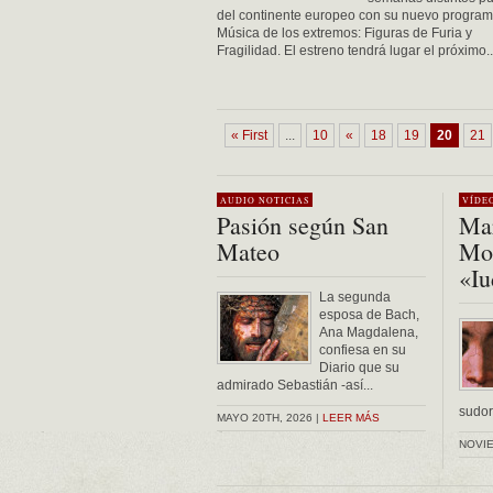
del continente europeo con su nuevo progra
Música de los extremos: Figuras de Furia y
Fragilidad. El estreno tendrá lugar el próximo..
« First
...
10
«
18
19
20
21
AUDIO
NOTICIAS
VÍDE
Pasión según San
Mar
Mateo
Mon
«Iu
La segunda
esposa de Bach,
Ana Magdalena,
confiesa en su
Diario que su
admirado Sebastián -así...
sudor 
MAYO 20TH, 2026 |
LEER MÁS
NOVIE