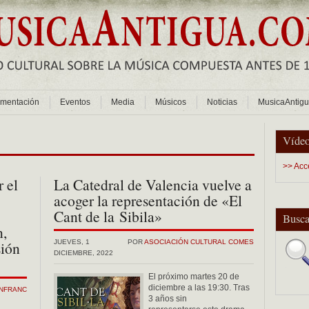
mentación
Eventos
Media
Músicos
Noticias
MusicaAntig
Vídeo
>> Acc
 el
La Catedral de Valencia vuelve a
acoger la representación de «El
Cant de la Sibila»
Busca
n,
sión
JUEVES, 1
POR
ASOCIACIÓN CULTURAL COMES
DICIEMBRE, 2022
El próximo martes 20 de
diciembre a las 19:30. Tras
ANFRANC
3 años sin