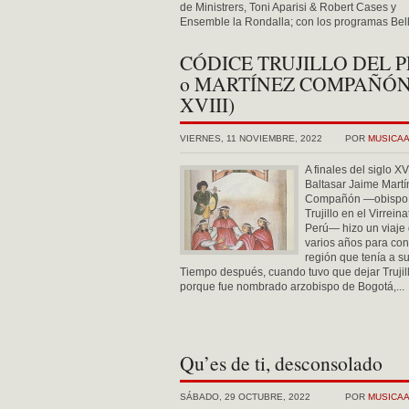
de Ministrers, Toni Aparisi & Robert Cases y
Ensemble la Rondalla; con los programas Bell
CÓDICE TRUJILLO DEL 
o MARTÍNEZ COMPAÑÓN 
XVIII)
VIERNES, 11 NOVIEMBRE, 2022
POR
MUSICA
A finales del siglo XVI
Baltasar Jaime Martí
Compañón —obispo
Trujillo en el Virreina
Perú— hizo un viaje
varios años para con
región que tenía a su
Tiempo después, cuando tuvo que dejar Trujil
porque fue nombrado arzobispo de Bogotá,...
Qu’es de ti, desconsolado
SÁBADO, 29 OCTUBRE, 2022
POR
MUSICA