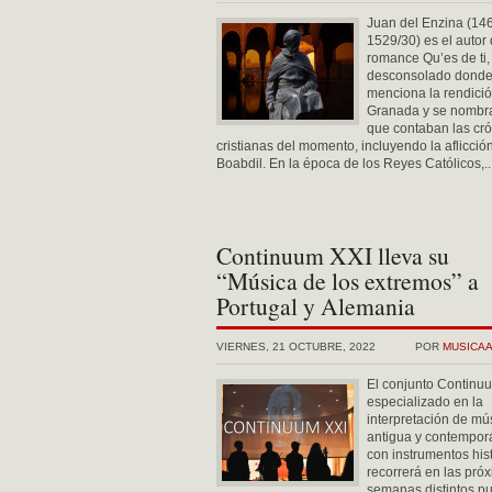
Juan del Enzina (14
1529/30) es el autor 
romance Qu’es de ti,
desconsolado donde
menciona la rendici
Granada y se nombra
que contaban las cr
cristianas del momento, incluyendo la aflicció
Boabdil. En la época de los Reyes Católicos,..
Continuum XXI lleva su
“Música de los extremos” a
Portugal y Alemania
VIERNES, 21 OCTUBRE, 2022
POR
MUSICA
El conjunto Continu
especializado en la
interpretación de mú
antigua y contempo
con instrumentos hist
recorrerá en las pró
semanas distintos p