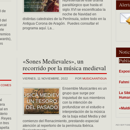
representarse este drama
Alert
paralitúrgico que hasta el
siglo XVI se escenificaba la
l de
noche de Navidad en
distintas catedrales de la Península, sobre todo en la
d del
Antigua Corona de Aragón. Puedes consultar el
arcal
programa aquí. La...
ele
premios
wards),
es
Notic
«Sones Medievales», un
Publi
recorrido por la música medieval
Exposi
VIERNES, 11 NOVIEMBRE, 2022
POR
MUSICAANTIGUA
Fahmi 
L COMES
Ensemble Musicantes es un
La Sibi
grupo que surge por
Human
inquietud de sus miembros
al
con la intención de
era
profundizar en el estudio e
«Maldi
al en
interpretación de la música
terio
de la baja edad Media y del
s Reyes
comienzo del Renacimiento, prestando especial
n tres
atención al repertorio de la península Ibérica.
apella