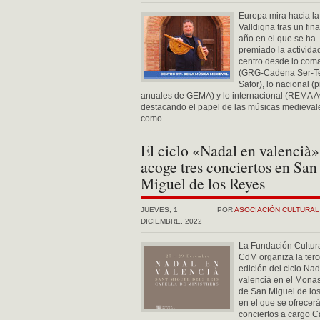
Europa mira hacia la
Valldigna tras un fina
año en el que se ha
premiado la activida
centro desde lo com
(GRG-Cadena Ser-T
Safor), lo nacional (
anuales de GEMA) y lo internacional (REMA A
destacando el papel de las músicas medieval
como...
El ciclo «Nadal en valencià»
acoge tres conciertos en San
Miguel de los Reyes
JUEVES, 1
POR
ASOCIACIÓN CULTURA
DICIEMBRE, 2022
La Fundación Cultur
CdM organiza la terc
edición del ciclo Nad
valencià en el Monas
de San Miguel de lo
en el que se ofrecerá
conciertos a cargo C