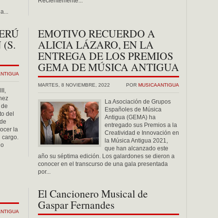
Recientemente...
a...
PERÚ
EMOTIVO RECUERDO A
(S.
ALICIA LÁZARO, EN LA
ENTREGA DE LOS PREMIOS
GEMA DE MÚSICA ANTIGUA
ANTIGUA
MARTES, 8 NOVIEMBRE, 2022
POR
MUSICAANTIGUA
II,
nez
La Asociación de Grupos
 de
Españoles de Música
to del
Antigua (GEMA) ha
 de
entregado sus Premios a la
ocer la
Creatividad e Innovación en
 cargo.
la Música Antigua 2021,
lo
que han alcanzado este
año su séptima edición. Los galardones se dieron a
conocer en el transcurso de una gala presentada
por...
El Cancionero Musical de
Gaspar Fernandes
ANTIGUA