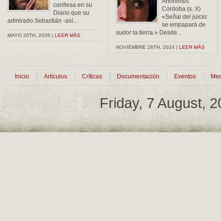
Anonimus
confiesa en su
Córdoba (s. X)
Diario que su
«Señal del juicio:
admirado Sebastián -así...
se empapará de
sudor la tierra.» Desde...
MAYO 20TH, 2026 |
LEER MÁS
NOVIEMBRE 26TH, 2024 |
LEER MÁS
Inicio
Artículos
Críticas
Documentación
Eventos
Med
Friday, 7 August, 