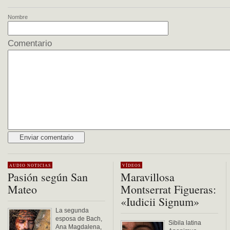
Nombre
Comentario
Alternative:
AUDIO
NOTICIAS
VÍDEOS
Pasión según San
Maravillosa
Mateo
Montserrat Figueras:
«Iudicii Signum»
La segunda
esposa de Bach,
Sibila latina
Ana Magdalena,