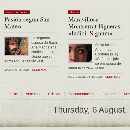
Alternative:
AUDIO
NOTICIAS
VÍDEOS
Pasión según San
Maravillosa
Mateo
Montserrat Figueras:
«Iudicii Signum»
La segunda
esposa de Bach,
Sibila latina
Ana Magdalena,
Anonimus
confiesa en su
Córdoba (s. X)
Diario que su
«Señal del juicio:
admirado Sebastián -así...
se empapará de
sudor la tierra.» Desde...
MAYO 20TH, 2026 |
LEER MÁS
NOVIEMBRE 26TH, 2024 |
LEER MÁS
Inicio
Artículos
Críticas
Documentación
Eventos
Med
Thursday, 6 August