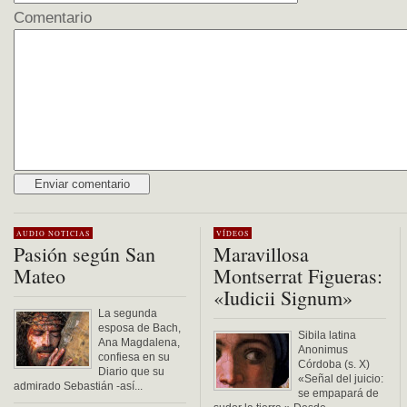
Comentario
Alternative:
AUDIO
NOTICIAS
VÍDEOS
Pasión según San
Maravillosa
Mateo
Montserrat Figueras:
«Iudicii Signum»
La segunda
esposa de Bach,
Sibila latina
Ana Magdalena,
Anonimus
confiesa en su
Córdoba (s. X)
Diario que su
«Señal del juicio:
admirado Sebastián -así...
se empapará de