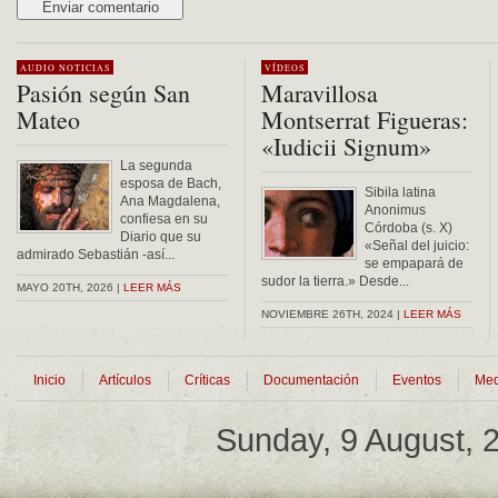
Alternative:
AUDIO
NOTICIAS
VÍDEOS
Pasión según San
Maravillosa
Mateo
Montserrat Figueras:
«Iudicii Signum»
La segunda
esposa de Bach,
Sibila latina
Ana Magdalena,
Anonimus
confiesa en su
Córdoba (s. X)
Diario que su
«Señal del juicio:
admirado Sebastián -así...
se empapará de
sudor la tierra.» Desde...
MAYO 20TH, 2026 |
LEER MÁS
NOVIEMBRE 26TH, 2024 |
LEER MÁS
Inicio
Artículos
Críticas
Documentación
Eventos
Med
Sunday, 9 August,