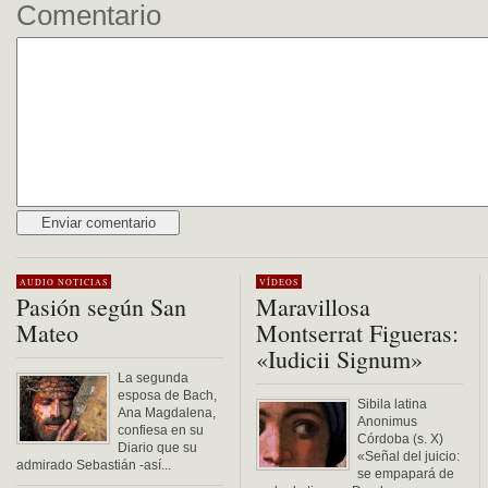
Comentario
Alternative:
AUDIO
NOTICIAS
VÍDEOS
Pasión según San
Maravillosa
Mateo
Montserrat Figueras:
«Iudicii Signum»
La segunda
esposa de Bach,
Sibila latina
Ana Magdalena,
Anonimus
confiesa en su
Córdoba (s. X)
Diario que su
«Señal del juicio:
admirado Sebastián -así...
se empapará de