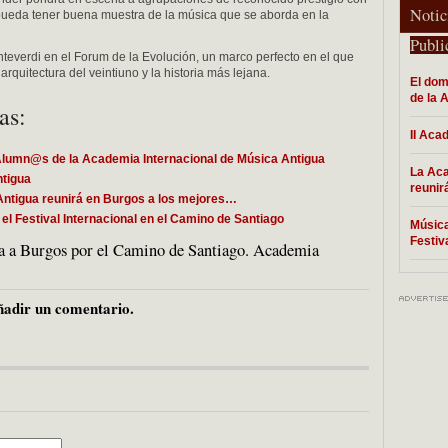
Notic
 pueda tener buena muestra de la música que se aborda en la
Publi
nteverdi en el Forum de la Evolución, un marco perfecto en el que
 arquitectura del veintiuno y la historia más lejana.
El dom
de la 
as:
II Aca
Alumn@s de la Academia Internacional de Música Antigua
La Aca
ntigua
reunir
Antigua reunirá en Burgos a los mejores…
 el Festival Internacional en el Camino de Santiago
Música
Festiv
a a Burgos por el Camino de Santiago. Academia
adir un comentario.