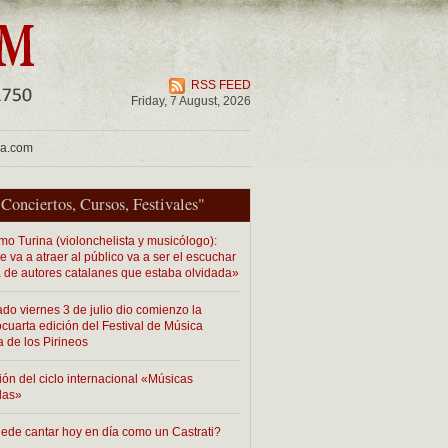
RSS FEED
Friday, 7 August, 2026
ua.com
"
Conciertos
,
Cursos
,
Festivales
"
mo Turina (violonchelista y musicólogo):
 va a atraer al público va a ser el escuchar
 de autores catalanes que estaba olvidada»
ado viernes 3 de julio dio comienzo la
cuarta edición del Festival de Música
a de los Pirineos
ión del ciclo internacional «Músicas
das»
ede cantar hoy en día como un Castrati?