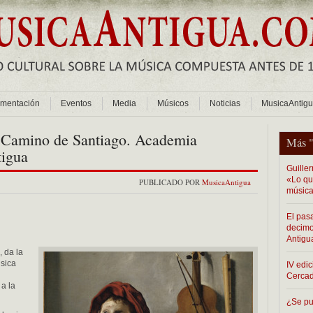
mentación
Eventos
Media
Músicos
Noticias
MusicaAntig
l Camino de Santiago. Academia
Más 
tigua
Guiller
«Lo que
PUBLICADO POR
MusicaAntigua
música
El pas
decimo
Antigu
 da la
úsica
IV edic
Cerca
 a la
¿Se pu