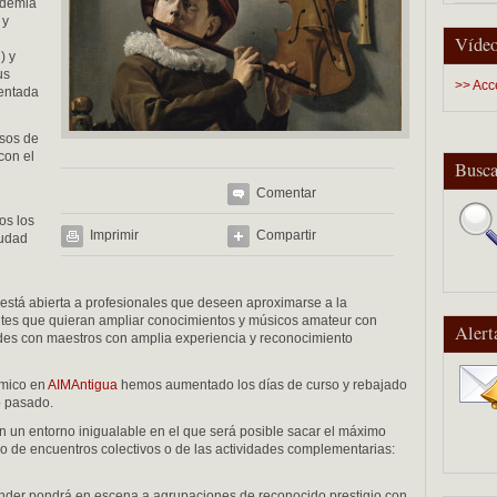
ademia
 y
Vídeo
) y
us
>> Acc
ientada
rsos de
con el
Busca
Comentar
os los
Imprimir
Compartir
iudad
está abierta a profesionales que deseen aproximarse a la
diantes que quieran ampliar conocimientos y músicos amateur con
Alert
des con maestros con amplia experiencia y reconocimiento
ómico en
AIMAntigua
hemos aumentado los días de curso y rebajado
o pasado.
n un entorno inigualable en el que será posible sacar el máximo
mo de encuentros colectivos o de las actividades complementarias:
ander pondrá en escena a agrupaciones de reconocido prestigio con