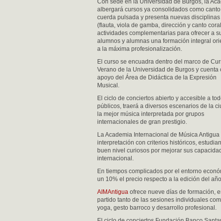
Con sede en la Universidad de Burgos, la Ac
albergará cursos ya consolidados como canto
cuerda pulsada y presenta nuevas disciplinas
(flauta, viola de gamba, dirección y canto coral
actividades complementarias para ofrecer a s
alumnos y alumnas una formación integral or
a la máxima profesionalización.
El curso se encuadra dentro del marco de Cu
Verano de la Universidad de Burgos y cuenta 
apoyo del Área de Didáctica de la Expresión
Musical.
El ciclo de conciertos abierto y accesible a tod
públicos, traerá a diversos escenarios de la c
la mejor música interpretada por grupos
internacionales de gran prestigio.
La Academia Internacional de Música Antigua 
interpretación con criterios históricos, estu
buen nivel curiosos por mejorar sus capacida
internacional.
En tiempos complicados por el entorno econ
un 10% el precio respecto a la edición del añ
AIMAntigua
ofrece nueve días de formación, e
partido tanto de las sesiones individuales co
yoga, gesto barroco y desarrollo profesional.
El ciclo de conciertos Fundación Banco Sant