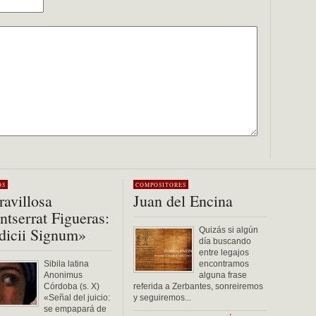
OS
COMPOSITORES
avillosa
Juan del Encina
tserrat Figueras:
dicii Signum»
Quizás si algún
día buscando
entre legajos
Sibila latina
encontramos
Anonimus
alguna frase
Córdoba (s. X)
referida a Zerbantes, sonreiremos
«Señal del juicio:
y seguiremos...
se empapará de