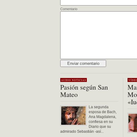
Comentario
Alternative:
AUDIO
NOTICIAS
VÍDE
Pasión según San
Mar
Mateo
Mon
«Iu
La segunda
esposa de Bach,
Ana Magdalena,
confiesa en su
Diario que su
admirado Sebastián -así...