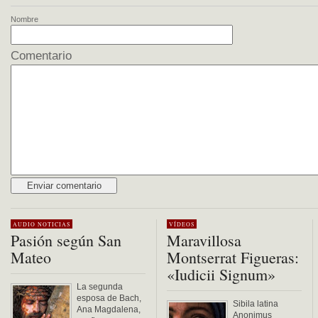
Nombre
Comentario
Alternative:
AUDIO
NOTICIAS
VÍDEOS
Pasión según San
Maravillosa
Mateo
Montserrat Figueras:
«Iudicii Signum»
La segunda
esposa de Bach,
Sibila latina
Ana Magdalena,
Anonimus