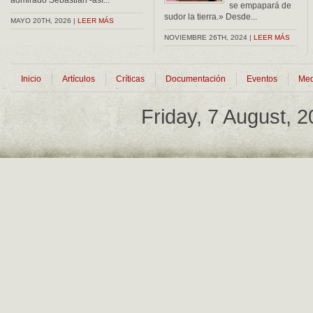
admirado Sebastián -así...
se empapará de
sudor la tierra.» Desde...
MAYO 20TH, 2026 |
LEER MÁS
NOVIEMBRE 26TH, 2024 |
LEER MÁS
Inicio
Artículos
Críticas
Documentación
Eventos
Med
Friday, 7 August, 