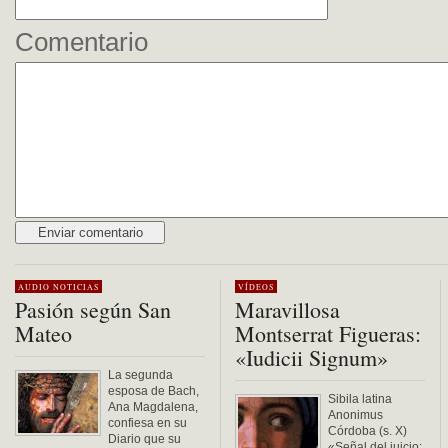
Comentario
Alternative:
AUDIO
NOTICIAS
VÍDEOS
Pasión según San
Maravillosa
Mateo
Montserrat Figueras:
«Iudicii Signum»
La segunda
esposa de Bach,
Sibila latina
Ana Magdalena,
Anonimus
confiesa en su
Córdoba (s. X)
Diario que su
«Señal del juicio: