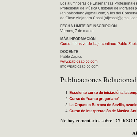
Los alumnos/as de Enseñanzas Profesionales 
Profesional de Música Cristóbal de Morales) 
(
anibalsoriano@gmail.com
) y los del Conserv
de Clave Alejandro Casal (
aljcasal@gmail.co
FECHA LÍMITE DE INSCRIPCIÓN
Viernes, 7 de marzo
MÁS INFORMACIÓN
Curso-intensivo-de-bajo-continuo-Pablo-Zapi
DOCENTE
Pablo Zapico
www.pablozapico.com
info@pablozapico.com
Publicaciones Relacionad
Excelente curso de iniciación al acom
Curso de “canto gregoriano”
La Orquesta Barroca de Sevilla, ovacio
Curso de Interpretación de Música Ant
No hay comentarios sobre “CUR
Añ