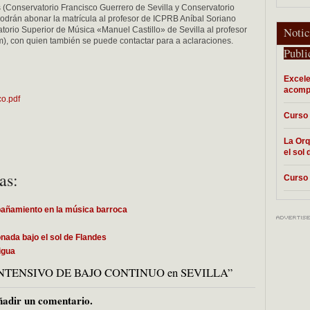
(Conservatorio Francisco Guerrero de Sevilla y Conservatorio
podrán abonar la matrícula al profesor de ICPRB Aníbal Soriano
atorio Superior de Música «Manuel Castillo» de Sevilla al profesor
Notic
m
), con quien también se puede contactar para a aclaraciones.
Publi
Excele
acomp
co.pdf
Curso 
La Orq
el sol
as:
Curso 
pañamiento en la música barroca
nada bajo el sol de Flandes
igua
SO INTENSIVO DE BAJO CONTINUO en SEVILLA”
adir un comentario.