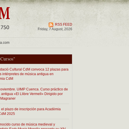
RSS FEED
Friday, 7 August, 2026
ua.com
"
Cursos
"
dació Cultural CdM convoca 12 plazas para
s intérpretes de música antigua en
mia CdM
Noviembre. UIMP Cuenca. Curso práctico de
 antigua «El Llibre Vermell» Dirigido por
 Magraner
o el plazo de inscripción para Acadèmia
 CdM 2025
onocido curso de música medieval y
ntista Early Music Morella presenta su XIV