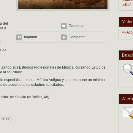
edició
r
Vídeo
a del
Comentar
da a
>> Acc
Imprimir
Compartir
e
e
a de
Busca
alizando sus Estudios Profesionales de Música, cursando Estudios
 al solicitado.
dio especializado de la Música Antigua y se presupone un mínimo
 de acuerdo a los estudios solicitados.
illo” de Sevilla (c/ Baños, 48)
Alert
 20:00)