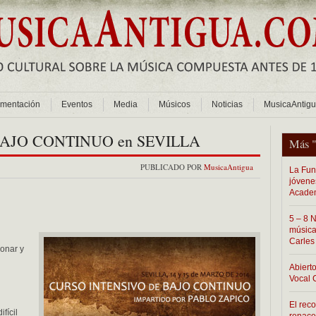
mentación
Eventos
Media
Músicos
Noticias
MusicaAntig
AJO CONTINUO en SEVILLA
Más 
PUBLICADO POR
MusicaAntigua
La Fun
jóvene
Acade
5 – 8 
música
Carles
onar y
Abiert
Vocal
El rec
fícil
renace