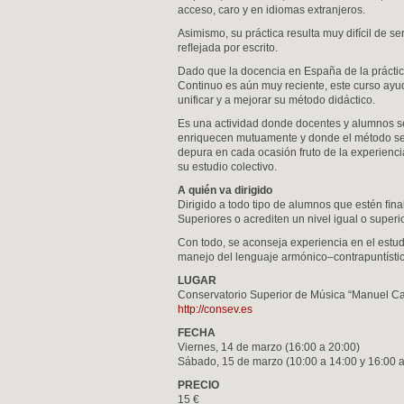
acceso, caro y en idiomas extranjeros.
Asimismo, su práctica resulta muy difícil de se
reﬂejada por escrito.
Dado que la docencia en España de la práctic
Continuo es aún muy reciente, este curso ayu
unificar y a mejorar su método didáctico.
Es una actividad donde docentes y alumnos s
enriquecen mutuamente y donde el método s
depura en cada ocasión fruto de la experienci
su estudio colectivo.
A quién va dirigido
Dirigido a todo tipo de alumnos que estén ﬁn
Superiores o acrediten un nivel igual o superior
Con todo, se aconseja experiencia en el estu
manejo del lenguaje armónico–contrapuntístico
LUGAR
Conservatorio Superior de Música “Manuel Cast
http://consev.es
FECHA
Viernes, 14 de marzo (16:00 a 20:00)
Sábado, 15 de marzo (10:00 a 14:00 y 16:00 a
PRECIO
15 €