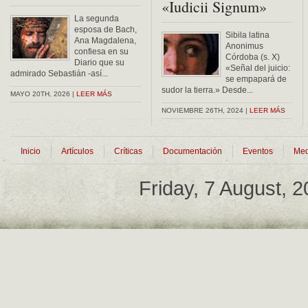
«Iudicii Signum»
La segunda
esposa de Bach,
Sibila latina
Ana Magdalena,
Anonimus
confiesa en su
Córdoba (s. X)
Diario que su
«Señal del juicio:
admirado Sebastián -así...
se empapará de
sudor la tierra.» Desde...
MAYO 20TH, 2026 |
LEER MÁS
NOVIEMBRE 26TH, 2024 |
LEER MÁS
Inicio
Artículos
Críticas
Documentación
Eventos
Med
Friday, 7 August, 