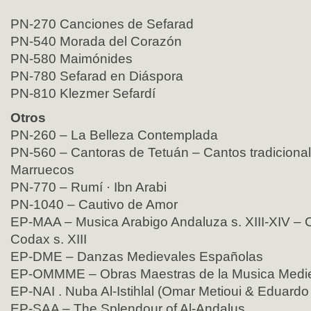
PN-270 Canciones de Sefarad
PN-540 Morada del Corazón
PN-580 Maimónides
PN-780 Sefarad en Diáspora
PN-810 Klezmer Sefardí
Otros
PN-260 – La Belleza Contemplada
PN-560 – Cantoras de Tetuán – Cantos tradicional
Marruecos
PN-770 – Rumí · Ibn Arabi
PN-1040 – Cautivo de Amor
EP-MAA – Musica Arabigo Andaluza s. XIII-XIV – C
Codax s. XIII
EP-DME – Danzas Medievales Españolas
EP-OMMME – Obras Maestras de la Musica Medie
EP-NAI . Nuba Al-Istihlal (Omar Metioui & Eduard
EP-SAA – The Splendour of Al-Andalus