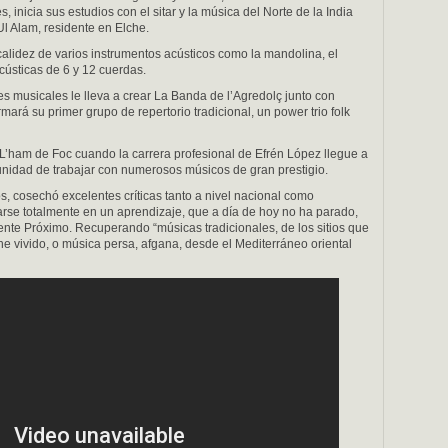
s, inicia sus estudios con el sitar y la música del Norte de la India
l Alam, residente en Elche.
alidez de varios instrumentos acústicos como la mandolina, el
cústicas de 6 y 12 cuerdas.
es musicales le lleva a crear La Banda de l’Agredolç junto con
ará su primer grupo de repertorio tradicional, un power trio folk
L’ham de Foc cuando la carrera profesional de Efrén López llegue a
unidad de trabajar con numerosos músicos de gran prestigio.
s, cosechó excelentes críticas tanto a nivel nacional como
carse totalmente en un aprendizaje, que a día de hoy no ha parado,
iente Próximo. Recuperando “músicas tradicionales, de los sitios que
 vivido, o música persa, afgana, desde el Mediterráneo oriental