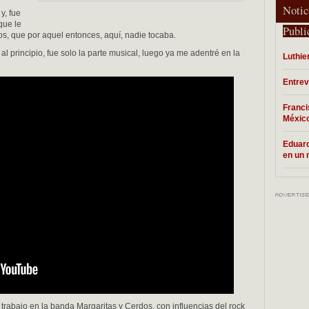
Notic
y, fue
que le
Publi
os, que por aquel entonces, aquí, nadie tocaba.
al principio, fue solo la parte musical, luego ya me adentré en la
Luthie
Entrev
Franci
México
Eduard
en un
trabajo en la banda Margaritas y Cerdos, con influencias del rock