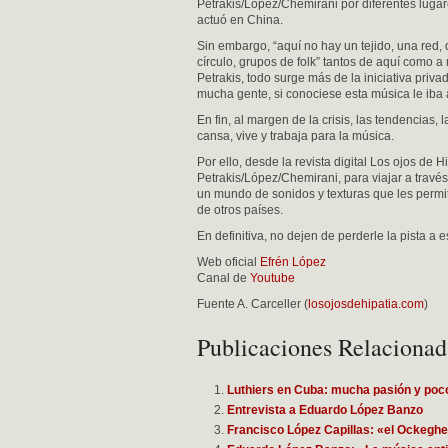
Petrakis/López/Chemirani por diferentes luga
actuó en China.
Sin embargo, “aquí no hay un tejido, una red, 
círculo, grupos de folk” tantos de aquí como 
Petrakis, todo surge más de la iniciativa pri
mucha gente, si conociese esta música le iba a
En fin, al margen de la crisis, las tendencias,
cansa, vive y trabaja para la música.
Por ello, desde la revista digital Los ojos de 
Petrakis/López/Chemirani, para viajar a través
un mundo de sonidos y texturas que les permit
de otros países.
En definitiva, no dejen de perderle la pista a 
Web oficial
Efrén López
Canal de
Youtube
Fuente A. Carceller (
losojosdehipatia.com
)
Publicaciones Relacionad
Luthiers en Cuba: mucha pasión y po
Entrevista a Eduardo López Banzo
Francisco López Capillas: «el Ockeghe