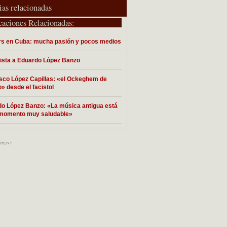
ias relacionadas
caciones Relacionadas:
rs en Cuba: mucha pasión y pocos medios
ista a Eduardo López Banzo
sco López Capillas: «el Ockeghem de
» desde el facistol
o López Banzo: «La música antigua está
 momento muy saludable»