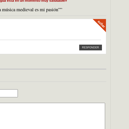
igua está en un momento muy saludable»
 música medieval es mi pasión””
RESPONDER