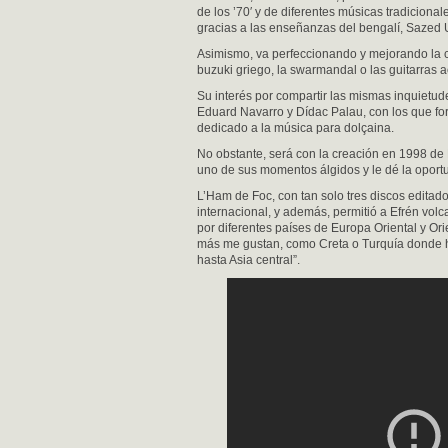
de los ’70′ y de diferentes músicas tradicionale
gracias a las enseñanzas del bengalí, Sazed U
Asimismo, va perfeccionando y mejorando la c
buzuki griego, la swarmandal o las guitarras a
Su interés por compartir las mismas inquietud
Eduard Navarro y Dídac Palau, con los que form
dedicado a la música para dolçaina.
No obstante, será con la creación en 1998 de 
uno de sus momentos álgidos y le dé la oport
L’Ham de Foc, con tan solo tres discos editado
internacional, y además, permitió a Efrén vol
por diferentes países de Europa Oriental y Or
más me gustan, como Creta o Turquía donde he
hasta Asia central”.