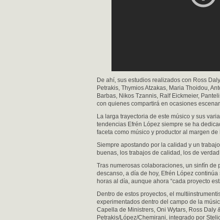
De ahí, sus estudios realizados con Ross Daly,
Petrakis, Thymios Atzakas, Maria Thoidou, Ant
Barbas, Nikos Tzannis, Ralf Eickmeier, Panteli
con quienes compartirá en ocasiones escenar
La larga trayectoria de este músico y sus var
tendencias Efrén López siempre se ha dedica
faceta como músico y productor al margen de 
Siempre apostando por la calidad y un trabajo
buenas, los trabajos de calidad, los de verda
Tras numerosas colaboraciones, un sinfín de p
descanso, a día de hoy, Efrén López continúa
horas al día, aunque ahora “cada proyecto est
Dentro de estos proyectos, el multiinstrument
experimentados dentro del campo de la músic
Capella de Ministrers, Oni Wytars, Ross Daly &
Petrakis/López/Chemirani, integrado por Stelio