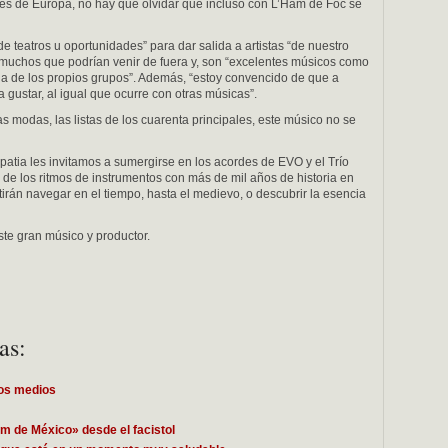
res de Europa, no hay que olvidar que incluso con L’Ham de Foc se
de teatros u oportunidades” para dar salida a artistas “de nuestro
a muchos que podrían venir de fuera y, son “excelentes músicos como
vada de los propios grupos”. Además, “estoy convencido de que a
 gustar, al igual que ocurre con otras músicas”.
 las modas, las listas de los cuarenta principales, este músico no se
Hipatia les invitamos a sumergirse en los acordes de EVO y el Trío
 de los ritmos de instrumentos con más de mil años de historia en
irán navegar en el tiempo, hasta el medievo, o descubrir la esencia
este gran músico y productor.
as:
cos medios
m de México» desde el facistol