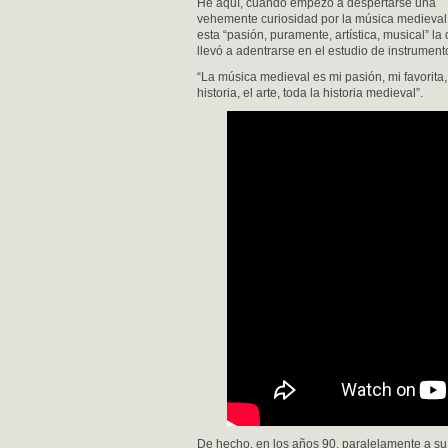
He aquí, cuando empezó a despertarse una
vehemente curiosidad por la música medieval 
esta “pasión, puramente, artística, musical” la 
llevó a adentrarse en el estudio de instrument
“La música medieval es mi pasión, mi favorita, 
historia, el arte, toda la historia medieval”.
De hecho, en los años 90, paralelamente a su 