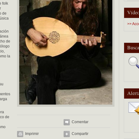
 folk
r
Vídeo
o de
música
>> Acc
ración
ránea
cho de
eólogo
Busca
io,
omo la
 su
Alert
umentos
larga
era
ico de
Comentar
ismo
Imprimir
Compartir