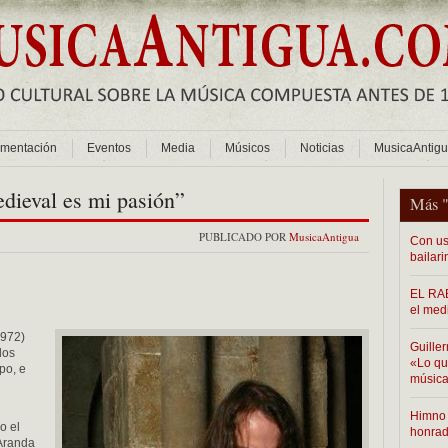
mentación
Eventos
Media
Músicos
Noticias
MusicaAntig
dieval es mi pasión”
Más 
PUBLICADO POR
MusicaAntigua
Con us
bailari
EL RAB
el med
1972)
Guiller
dos
«Lo que
po, e
música
Himno 
o el
honra
 Aranda