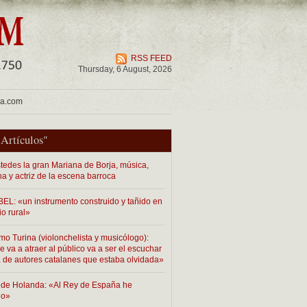
RSS FEED
Thursday, 6 August, 2026
ua.com
"
Artículos
"
tedes la gran Mariana de Borja, música,
na y actriz de la escena barroca
EL: «un instrumento construido y tañido en
io rural»
mo Turina (violonchelista y musicólogo):
 va a atraer al público va a ser el escuchar
 de autores catalanes que estaba olvidada»
de Holanda: «Al Rey de España he
do»