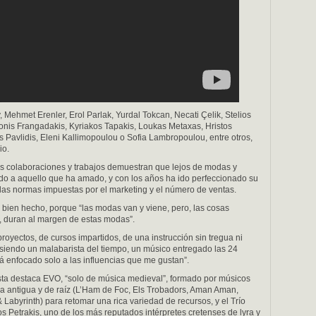
 Mehmet Erenler, Erol Parlak, Yurdal Tokcan, Necati Çelik, Stelios
onis Frangadakis, Kyriakos Tapakis, Loukas Metaxas, Hristos
s Pavlidis, Eleni Kallimopoulou o Sofia Lambropoulou, entre otros,
io.
ias colaboraciones y trabajos demuestran que lejos de modas y
do a aquello que ha amado, y con los años ha ido perfeccionado su
las normas impuestas por el marketing y el número de ventas.
 bien hecho, porque “las modas van y viene, pero, las cosas
d, duran al margen de estas modas”.
royectos, de cursos impartidos, de una instrucción sin tregua ni
 siendo un malabarista del tiempo, un músico entregado las 24
á enfocado solo a las influencias que me gustan”.
ista destaca EVO, “solo de música medieval”, formado por músicos
a antigua y de raíz (L’Ham de Foc, Els Trobadors, Aman Aman,
 Labyrinth) para retomar una rica variedad de recursos, y el Trío
s Petrakis, uno de los más reputados intérpretes cretenses de lyra y