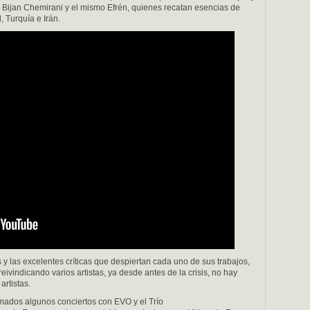
a Bijan Chemirani y el mismo Efrén, quienes recatan esencias de
, Turquía e Irán.
 y las excelentes críticas que despiertan cada uno de sus trabajos,
ivindicando varios artistas, ya desde antes de la crisis, no hay
artistas.
mados algunos conciertos con EVO y el Trío