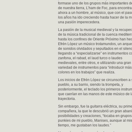
formase uno de los grupos más importantes de
de nuestra tierra, L’ham de Foc, para encontra
ahora a un hombre, al músico, que con el pas
los años ha ido creciendo hasta hacer de la 
una pasión imperecedera.
La pasión de la musical medieval y la recupe
de la música tradicional de la cuenca mediter
hasta los confines de Oriente Próximo han he
Efrén López un músico trotamundos, un arqu
de sonidos olvidados y sepultados en el silenc
llegando a “especializarse” en instrumentos c
zanfona, el rabad, el laud turco o laudes
medievales, entre otros, e utilizando una gran
variedad de instrumentos para “introducir más
colores en los trabajos” que realiza.
Los inicios de Efrén López se circunscriben a
pueblo, a su barrio, siendo la trompeta, y
posteriormente, el teclado los primeros instr
que caerían en las manos de este músico de 
trayectoria.
Sin embargo, fue la guitarra eléctrica, su prim
compañera, la que le descubrió un gran aban
posibilidades y creaciones, “tocaba en grupos
punkies de mi pueblo, Manises, aunque al m
tiempo, me gustaban los laudes.”