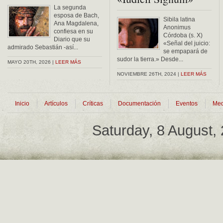
La segunda
esposa de Bach,
Sibila latina
Ana Magdalena,
Anonimus
confiesa en su
Córdoba (s. X)
Diario que su
«Señal del juicio:
admirado Sebastián -así...
se empapará de
sudor la tierra.» Desde...
MAYO 20TH, 2026 |
LEER MÁS
NOVIEMBRE 26TH, 2024 |
LEER MÁS
Inicio
Artículos
Críticas
Documentación
Eventos
Med
Saturday, 8 August,