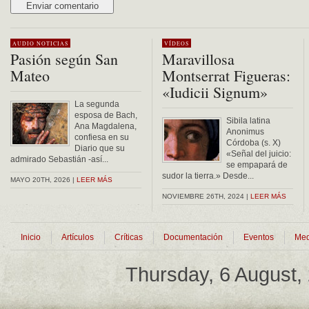
Alternative:
AUDIO
NOTICIAS
VÍDEOS
Pasión según San
Maravillosa
Mateo
Montserrat Figueras:
«Iudicii Signum»
La segunda
esposa de Bach,
Sibila latina
Ana Magdalena,
Anonimus
confiesa en su
Córdoba (s. X)
Diario que su
«Señal del juicio:
admirado Sebastián -así...
se empapará de
sudor la tierra.» Desde...
MAYO 20TH, 2026 |
LEER MÁS
NOVIEMBRE 26TH, 2024 |
LEER MÁS
Inicio
Artículos
Críticas
Documentación
Eventos
Med
Thursday, 6 August