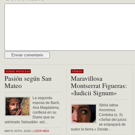
Alternative:
AUDIO
NOTICIAS
VÍDEOS
Pasión según San
Maravillosa
Mateo
Montserrat Figueras:
«Iudicii Signum»
La segunda
esposa de Bach,
Sibila latina
Ana Magdalena,
Anonimus
confiesa en su
Córdoba (s. X)
Diario que su
«Señal del juicio:
admirado Sebastián -así...
se empapará de
sudor la tierra.» Desde...
MAYO 20TH, 2026 |
LEER MÁS