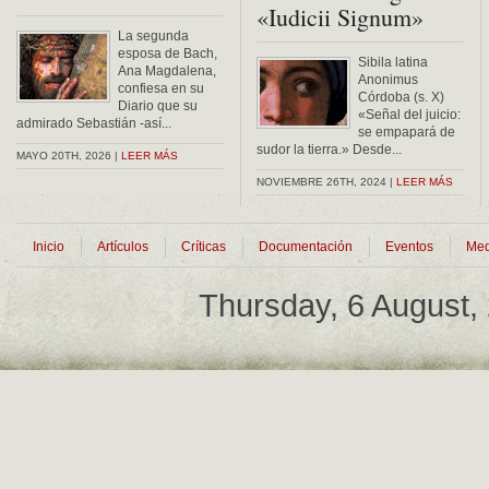
«Iudicii Signum»
La segunda
esposa de Bach,
Sibila latina
Ana Magdalena,
Anonimus
confiesa en su
Córdoba (s. X)
Diario que su
«Señal del juicio:
admirado Sebastián -así...
se empapará de
sudor la tierra.» Desde...
MAYO 20TH, 2026 |
LEER MÁS
NOVIEMBRE 26TH, 2024 |
LEER MÁS
Inicio
Artículos
Críticas
Documentación
Eventos
Med
Thursday, 6 August