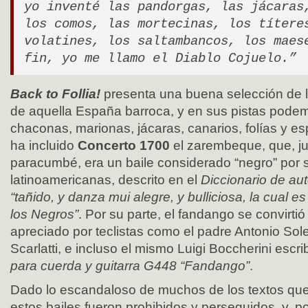
yo inventé las pandorgas, las jácaras
los comos, las mortecinas, los títere
volatines, los saltambancos, los maes
fin, yo me llamo el Diablo Cojuelo.”
Back to Follia!
presenta una buena selección de 
de aquella España barroca, y en sus pistas pode
chaconas, marionas, jácaras, canarios, folías y e
ha incluido
Concerto 1700
el zarembeque, que, ju
paracumbé, era un baile considerado “negro” por s
latinoamericanas, descrito en el
Diccionario de au
“tañido, y danza mui alegre, y bulliciosa, la cual e
los Negros”
. Por su parte, el fandango se convirti
apreciado por teclistas como el padre Antonio So
Scarlatti, e incluso el mismo Luigi Boccherini escr
para cuerda y guitarra G448 “Fandango”
.
Dado lo escandaloso de muchos de los textos qu
estos bailes fueron prohibidos y perseguidos, y, por 