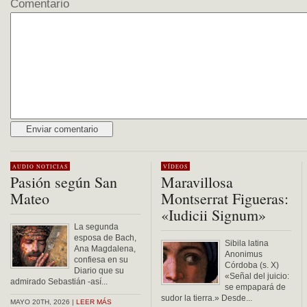
Comentario
Alternative:
AUDIO
NOTICIAS
VÍDEOS
Pasión según San
Maravillosa
Mateo
Montserrat Figueras:
«Iudicii Signum»
La segunda
esposa de Bach,
Sibila latina
Ana Magdalena,
Anonimus
confiesa en su
Córdoba (s. X)
Diario que su
«Señal del juicio:
admirado Sebastián -así...
se empapará de
sudor la tierra.» Desde...
MAYO 20TH, 2026 |
LEER MÁS