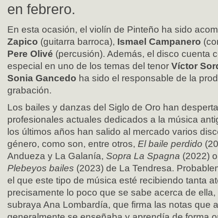
en febrero.
En esta ocasión, el violín de Pinteño ha sido ac
Zapico
(guitarra barroca),
Ismael Campanero
(con
Pere Olivé
(percusión). Además, el disco cuenta c
especial en uno de los temas del tenor
Víctor Sor
Sonia Gancedo
ha sido el responsable de la prod
grabación.
Los bailes y danzas del Siglo de Oro han despertad
profesionales actuales dedicados a la música ant
los últimos años han salido al mercado varios dis
género, como son, entre otros,
El baile perdido
(2
Andueza y La Galanía,
Sopra La Spagna
(2022) o
Plebeyos bailes
(2023) de La Tendresa. Probableme
el que este tipo de música esté recibiendo tanta a
precisamente lo poco que se sabe acerca de ella
subraya Ana Lombardía, que firma las notas que 
generalmente se enseñaba y aprendía de forma or