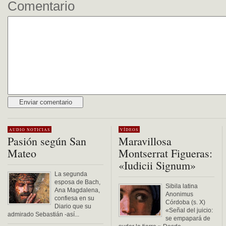
Comentario
Alternative:
AUDIO
NOTICIAS
VÍDEOS
Pasión según San
Maravillosa
Mateo
Montserrat Figueras:
«Iudicii Signum»
La segunda
esposa de Bach,
Sibila latina
Ana Magdalena,
Anonimus
confiesa en su
Córdoba (s. X)
Diario que su
«Señal del juicio:
admirado Sebastián -así...
se empapará de