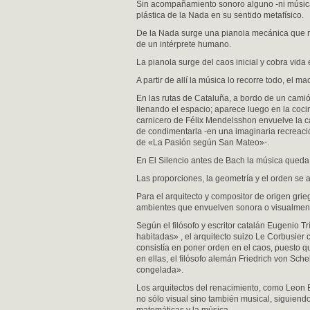
Sin acompañamiento sonoro alguno -ni música,
plástica de la Nada en su sentido metafísico.
De la Nada surge una pianola mecánica que r
de un intérprete humano.
La pianola surge del caos inicial y cobra vida
A partir de allí la música lo recorre todo, el m
En las rutas de Cataluña, a bordo de un cami
llenando el espacio; aparece luego en la coci
carnicero de Félix Mendelsshon envuelve la c
de condimentarla -en una imaginaria recreació
de «La Pasión según San Mateo»-.
En El Silencio antes de Bach la música queda 
Las proporciones, la geometría y el orden se
Para el arquitecto y compositor de origen gri
ambientes que envuelven sonora o visualmen
Según el filósofo y escritor catalán Eugenio T
habitadas» , el arquitecto suizo Le Corbusier 
consistía en poner orden en el caos, puesto q
en ellas, el filósofo alemán Friedrich von Sch
congelada».
Los arquitectos del renacimiento, como Leon Ba
no sólo visual sino también musical, siguiendo