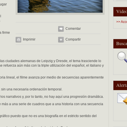
lugar
Vídeo
l
s
>> Acc
Comentar
a firme
Imprimir
Compartir
Busca
 las ciudades alemanas de Leipzig y Dresde, el tema trasciende lo
 refuerza aún más con la triple utilización del español, el italiano y
oria lineal, el filme avanza por medio de secuencias aparentemente
Alert
a sin una necesaria ordenación temporal.
rios narrativos y, por lo tanto, no hay aquí una progresión dramática.
 más a una serie de cuadros que a una historia con una secuencia
áfico puesto que no es una biografía en el estricto sentido del