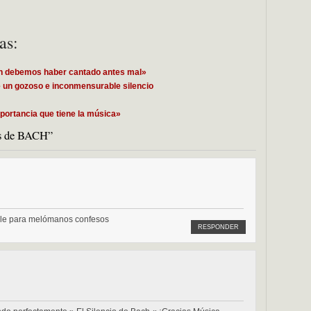
as:
en debemos haber cantado antes mal»
 un gozoso e inconmensurable silencio
mportancia que tiene la música»
es de BACH”
ble para melómanos confesos
RESPONDER