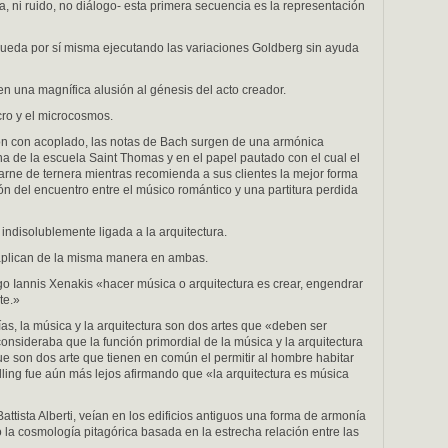
 ni ruido, no diálogo- esta primera secuencia es la representación
ueda por sí misma ejecutando las variaciones Goldberg sin ayuda
 en una magnífica alusión al génesis del acto creador.
acro y el microcosmos.
ón con acoplado, las notas de Bach surgen de una armónica
na de la escuela Saint Thomas y en el papel pautado con el cual el
arne de ternera mientras recomienda a sus clientes la mejor forma
n del encuentro entre el músico romántico y una partitura perdida
indisolublemente ligada a la arquitectura.
 aplican de la misma manera en ambas.
ego Iannis Xenakis «hacer música o arquitectura es crear, engendrar
te.»
rías, la música y la arquitectura son dos artes que «deben ser
consideraba que la función primordial de la música y la arquitectura
ue son dos arte que tienen en común el permitir al hombre habitar
elling fue aún más lejos afirmando que «la arquitectura es música
ttista Alberti, veían en los edificios antiguos una forma de armonía
 la cosmología pitagórica basada en la estrecha relación entre las