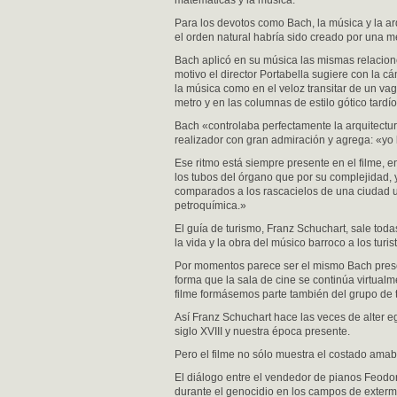
matemáticas y la música.
Para los devotos como Bach, la música y la ar
el orden natural habría sido creado por una m
Bach aplicó en su música las mismas relacione
motivo el director Portabella sugiere con la c
la música como en el veloz transitar de un va
metro y en las columnas de estilo gótico tardí
Bach «controlaba perfectamente la arquitectur
realizador con gran admiración y agrega: «yo l
Ese ritmo está siempre presente en el filme, e
los tubos del órgano que por su complejidad, y
comparados a los rascacielos de una ciudad u
petroquímica.»
El guía de turismo, Franz Schuchart, sale tod
la vida y la obra del músico barroco a los turi
Por momentos parece ser el mismo Bach presen
forma que la sala de cine se continúa virtualm
filme formásemos parte también del grupo de t
Así Franz Schuchart hace las veces de alter eg
siglo XVIII y nuestra época presente.
Pero el filme no sólo muestra el costado amab
El diálogo entre el vendedor de pianos Feodor 
durante el genocidio en los campos de exterm