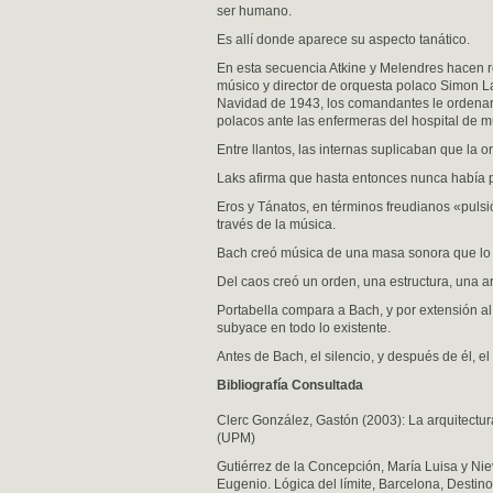
ser humano.
Es allí donde aparece su aspecto tanático.
En esta secuencia Atkine y Melendres hacen re
músico y director de orquesta polaco Simon L
Navidad de 1943, los comandantes le ordenaro
polacos ante las enfermeras del hospital de m
Entre llantos, las internas suplicaban que la o
Laks afirma que hasta entonces nunca había 
Eros y Tánatos, en términos freudianos «puls
través de la música.
Bach creó música de una masa sonora que lo 
Del caos creó un orden, una estructura, una a
Portabella compara a Bach, y por extensión al 
subyace en todo lo existente.
Antes de Bach, el silencio, y después de él, e
Bibliografía Consultada
Clerc González, Gastón (2003): La arquitectur
(UPM)
Gutiérrez de la Concepción, María Luisa y Niev
Eugenio. Lógica del límite, Barcelona, Destin