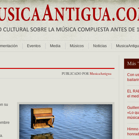
mentación
Eventos
Media
Músicos
Noticias
MusicaAntig
Más 
PUBLICADO POR
MusicaAntigua
Con us
bailari
EL RAB
el med
on su
Guiller
«Lo que
música
hombre
Himno 
honra
a.