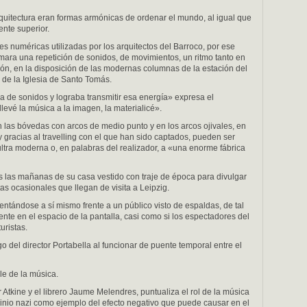
quitectura eran formas armónicas de ordenar el mundo, al igual que
ente superior.
s numéricas utilizadas por los arquitectos del Barroco, por ese
ámara una repetición de sonidos, de movimientos, un ritmo tanto en
gón, en la disposición de las modernas columnas de la estación del
o de la Iglesia de Santo Tomás.
a de sonidos y lograba transmitir esa energía» expresa el
levé la música a la imagen, la materialicé».
n las bóvedas con arcos de medio punto y en los arcos ojivales, en
 gracias al travelling con el que han sido captados, pueden ser
ltra moderna o, en palabras del realizador, a «una enorme fábrica
as las mañanas de su casa vestido con traje de época para divulgar
stas ocasionales que llegan de visita a Leipzig.
tándose a sí mismo frente a un público visto de espaldas, de tal
ente en el espacio de la pantalla, casi como si los espectadores del
uristas.
o del director Portabella al funcionar de puente temporal entre el
le de la música.
Atkine y el librero Jaume Melendres, puntualiza el rol de la música
inio nazi como ejemplo del efecto negativo que puede causar en el