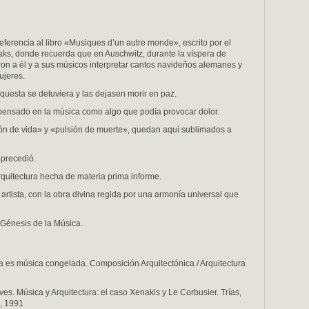
ferencia al libro «Musiques d’un autre monde», escrito por el
aks, donde recuerda que en Auschwitz, durante la víspera de
n a él y a sus músicos interpretar cantos navideños alemanes y
ujeres.
rquesta se detuviera y las dejasen morir en paz.
pensado en la música como algo que podía provocar dolor.
ión de vida» y «pulsión de muerte», quedan aquí sublimados a
precedió.
rquitectura hecha de materia prima informe.
artista, con la obra divina regida por una armonía universal que
l Génesis de la Música.
a es música congelada. Composición Arquitectónica / Arquitectura
es. Música y Arquitectura: el caso Xenakis y Le Corbusier. Trías,
o, 1991