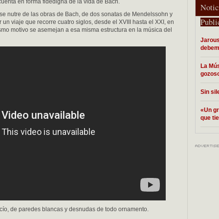
cuenta en forma fidedigna de la vida de Bach.
Notic
se nutre de las obras de Bach, de dos sonatas de Mendelssohn y
Publi
un viaje que recorre cuatro siglos, desde el XVIII hasta el XXI, en
ismo motivo se asemejan a esa misma estructura en la música del
Jarous
debem
La Mús
gozoso
Sin si
«Un gr
que ti
vacío, de paredes blancas y desnudas de todo ornamento.