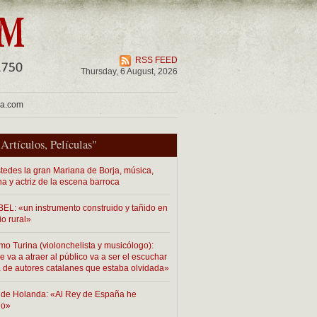
RSS FEED
Thursday, 6 August, 2026
ua.com
"
Artículos
,
Películas
"
tedes la gran Mariana de Borja, música,
na y actriz de la escena barroca
EL: «un instrumento construido y tañido en
io rural»
mo Turina (violonchelista y musicólogo):
 va a atraer al público va a ser el escuchar
 de autores catalanes que estaba olvidada»
de Holanda: «Al Rey de España he
do»