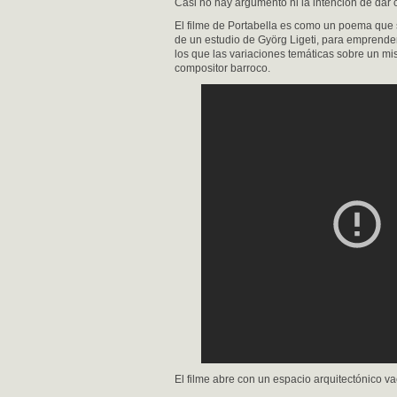
Casi no hay argumento ni la intención de dar 
El filme de Portabella es como un poema que 
de un estudio de Györg Ligeti, para emprender 
los que las variaciones temáticas sobre un m
compositor barroco.
El filme abre con un espacio arquitectónico 