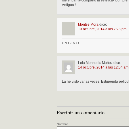
Me encanta-comparto la estética- Compren
Antigua !
Montse Mora
dice:
13 octubre, 2014 a las 7:28 pm
UN GENIO….
Lola Monsonis Muñoz
dice:
14 octubre, 2014 a las 12:54 am
La he visto varias veces. Estupenda pelicu
Escribir un comentario
Nombre