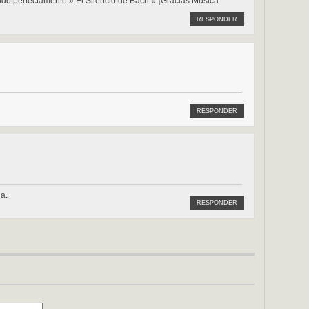
do perfectamente » El Silencio de Bach «.¡Gracias Música
RESPONDER
RESPONDER
la.
RESPONDER