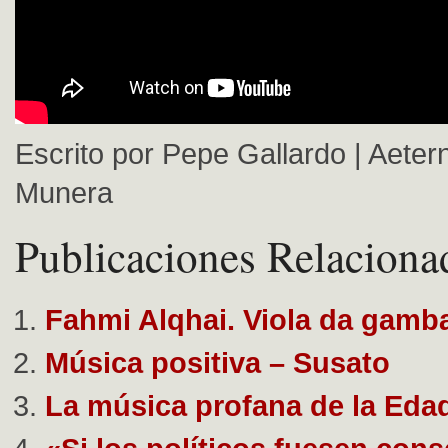
Escrito por Pepe Gallardo | Aetern
Munera
Publicaciones Relaciona
Fahmi Alqhai. Viola da gamb
Música positiva – Susato
La música profana de la Eda