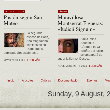
Alternative:
AUDIO
NOTICIAS
VÍDEOS
Pasión según San
Maravillosa
Mateo
Montserrat Figueras:
«Iudicii Signum»
La segunda
esposa de Bach,
Sibila latina
Ana Magdalena,
Anonimus
confiesa en su
Córdoba (s. X)
Diario que su
«Señal del juicio:
admirado Sebastián -así...
se empapará de
sudor la tierra.» Desde...
MAYO 20TH, 2026 |
LEER MÁS
NOVIEMBRE 26TH, 2024 |
LEER MÁS
Inicio
Artículos
Críticas
Documentación
Eventos
Med
Sunday, 9 August,