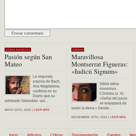
Alternative:
AUDIO
NOTICIAS
VÍDEOS
Pasión según San
Maravillosa
Mateo
Montserrat Figueras:
«Iudicii Signum»
La segunda
esposa de Bach,
Sibila latina
Ana Magdalena,
Anonimus
confiesa en su
Córdoba (s. X)
Diario que su
«Señal del juicio:
admirado Sebastián -así...
se empapará de
sudor la tierra.» Desde...
MAYO 20TH, 2026 |
LEER MÁS
NOVIEMBRE 26TH, 2024 |
LEER MÁS
Inicio
Artículos
Críticas
Documentación
Eventos
Med