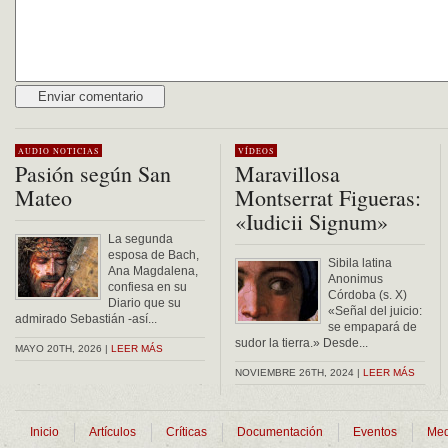
Alternative:
AUDIO
NOTICIAS
VÍDEOS
Pasión según San
Maravillosa
Mateo
Montserrat Figueras:
«Iudicii Signum»
La segunda
esposa de Bach,
Sibila latina
Ana Magdalena,
Anonimus
confiesa en su
Córdoba (s. X)
Diario que su
«Señal del juicio:
admirado Sebastián -así...
se empapará de
sudor la tierra.» Desde...
MAYO 20TH, 2026 |
LEER MÁS
NOVIEMBRE 26TH, 2024 |
LEER MÁS
Inicio
Artículos
Críticas
Documentación
Eventos
Med