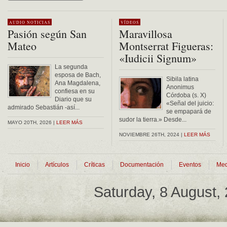
Alternative:
AUDIO
NOTICIAS
VÍDEOS
Pasión según San
Maravillosa
Mateo
Montserrat Figueras:
«Iudicii Signum»
La segunda
esposa de Bach,
Sibila latina
Ana Magdalena,
Anonimus
confiesa en su
Córdoba (s. X)
Diario que su
«Señal del juicio:
admirado Sebastián -así...
se empapará de
sudor la tierra.» Desde...
MAYO 20TH, 2026 |
LEER MÁS
NOVIEMBRE 26TH, 2024 |
LEER MÁS
Inicio
Artículos
Críticas
Documentación
Eventos
Med
Saturday, 8 August,