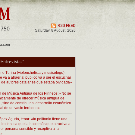
RSS FEED
Saturday, 8 August, 2026
ua.com
"
Entrevistas
"
mo Turina (violonchelista y musicólogo):
 va a atraer al público va a ser el escuchar
 de autores catalanes que estaba olvidada»
al de Música Antigua de los Pirineos: «No se
únicamente de ofrecer música antigua de
, sino de contribuir al desarrollo económico
ral de un vasto territorio»
ópez Agudo, tenor: «la polifonía tiene una
a intrínseca que la hace más que atractiva a
er persona sensible y receptiva a la
a»