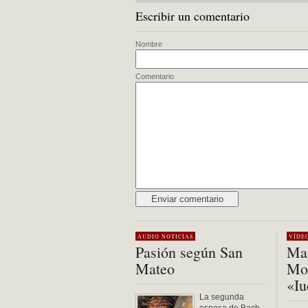
Escribir un comentario
Nombre
Comentario
Alternative:
AUDIO
NOTICIAS
VÍDE
Pasión según San
Mar
Mateo
Mon
«Iu
La segunda