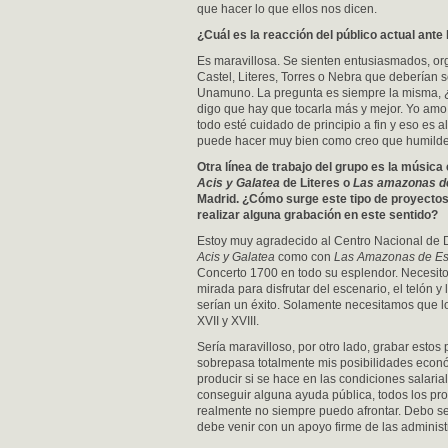
que hacer lo que ellos nos dicen.
¿Cuál es la reacción del público actual ant
Es maravillosa. Se sienten entusiasmados, o
Castel, Literes, Torres o Nebra que deberían 
Unamuno. La pregunta es siempre la misma, 
digo que hay que tocarla más y mejor. Yo amo
todo esté cuidado de principio a fin y eso es 
puede hacer muy bien como creo que humild
Otra línea de trabajo del grupo es la mú
sica
Acis y Galatea
de Literes
o
Las amazonas d
Madrid. ¿Cómo surge este tipo de proyecto
realizar alguna grabación en este sentido?
Estoy muy agradecido al Centro Nacional de D
Acis y Galatea
como con
Las Amazonas de E
Concerto 1700 en todo su esplendor. Necesito 
mirada para disfrutar del escenario, el telón 
serían un éxito. Solamente necesitamos que l
XVII y XVIII.
Sería maravilloso, por otro lado, grabar estos
sobrepasa totalmente mis posibilidades econó
producir si se hace en las condiciones salari
conseguir alguna ayuda pública, todos los pr
realmente no siempre puedo afrontar. Debo se
debe venir con un apoyo firme de las administ