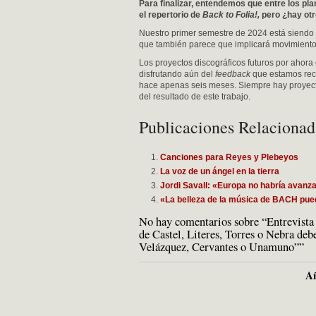
Para finalizar, entendemos que entre los pl
el repertorio de
Back to Folia!,
pero ¿hay ot
Nuestro primer semestre de 2024 está siendo
que también parece que implicará movimient
Los proyectos discográficos futuros por aho
disfrutando aún del
feedback
que estamos rec
hace apenas seis meses. Siempre hay proyectos
del resultado de este trabajo.
Publicaciones Relacionad
Canciones para Reyes y Plebeyos
La voz de un ángel en la tierra
Jordi Savall: «Europa no habría avanza
«La belleza de la música de BACH pue
No hay comentarios sobre “Entrevista 
de Castel, Literes, Torres o Nebra de
Velázquez, Cervantes o Unamuno””
Añ