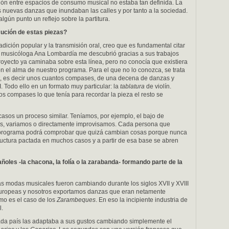
ión entre espacios de consumo musical no estaba tan definida. La
 nuevas danzas que inundaban las calles y por tanto a la sociedad.
lgún punto un reflejo sobre la partitura.
cución de estas piezas?
adición popular y la transmisión oral, creo que es fundamental citar
a musicóloga Ana Lombardía me descubrió gracias a sus trabajos
oyecto ya caminaba sobre esta línea, pero no conocía que existiera
 el alma de nuestro programa. Para el que no lo conozca, se trata
it, es decir unos cuantos compases, de una decena de danzas y
. Todo ello en un formato muy particular: la
tablatura
de violín.
 compases lo que tenía para recordar la pieza el resto se
sos un proceso similar. Teníamos, por ejemplo, el bajo de
s, variamos o directamente improvisamos. Cada persona que
e programa podrá comprobar que quizá cambian cosas porque nunca
uctura pactada en muchos casos y a partir de esa base se abren
añ
oles -la chacona, la fol
ía o la zarabanda- formando parte de la
as modas musicales fueron cambiando durante los siglos XVII y XVIII
europeas y nosotros exportamos danzas que eran netamente
mo es el caso de los
Zarambeques
. En eso la incipiente industria de
l.
da país las adaptaba a sus gustos cambiando simplemente el