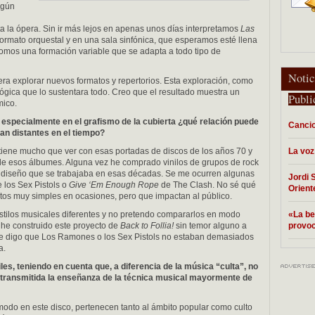
ngún
 la ópera. Sin ir más lejos en apenas unos días interpretamos
Las
rmato orquestal y en una sala sinfónica, que esperamos esté llena
omos una formación variable que se adapta a todo tipo de
Notic
era explorar nuevos formatos y repertorios. Esta exploración, como
ógica que lo sustentara todo. Creo que el resultado muestra un
Publi
mico.
, especialmente en el grafismo de la cubierta ¿qué
relación puede
Cancio
tan distantes en el tiempo?
 tiene mucho que ver con esas portadas de discos de los años 70 y
La voz
de esos álbumes. Alguna vez he comprado vinilos de grupos de rock
 diseño que se trabajaba en esas décadas. Se me ocurren algunas
Jordi 
 los Sex Pistols o
Give ‘Em Enough Rope
de The Clash. No sé qué
Orient
os muy simples en ocasiones, pero que impactan al público.
stilos musicales diferentes y no pretendo compararlos en modo
«La be
he construido este proyecto de
Back to Follia!
sin temor alguno a
provoc
a te digo que Los Ramones o los Sex Pistols no estaban demasiados
a.
les, teniendo en cuenta que, a diferencia de la mú
sica
“
culta”, no
 transmitida la enseñ
anza de la t
é
cnica musical mayormente de
odo en este disco, pertenecen tanto al ámbito popular como culto