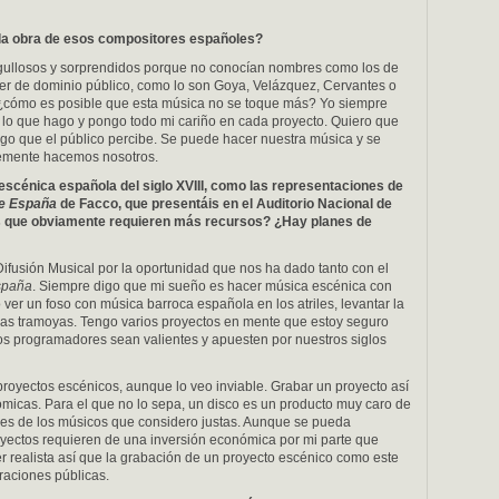
e la obra de esos compositores españ
oles?
rgullosos y sorprendidos porque no conocían nombres como los de
ser de dominio público, como lo son Goya, Velázquez, Cervantes o
¿cómo es posible que esta música no se toque más? Yo siempre
 lo que hago y pongo todo mi cariño en cada proyecto. Quiero que
algo que el público percibe. Se puede hacer nuestra música y se
emente hacemos nosotros.
 esc
é
nica española del siglo XVIII, como las representaciones de
e España
de Facco, que presentáis en el Auditorio Nacional de
s que obviamente requieren má
s recursos?
¿Hay planes de
ifusión Musical por la oportunidad que nos ha dado tanto con el
spaña
. Siempre digo que mi sueño es hacer música escénica con
ver un foso con música barroca española en los atriles, levantar la
y las tramoyas. Tengo varios proyectos en mente que estoy seguro
os programadores sean valientes y apuesten por nuestros siglos
 proyectos escénicos, aunque lo veo inviable. Grabar un proyecto así
micas. Para el que no lo sepa, un disco es un producto muy caro de
ales de los músicos que considero justas. Aunque se pueda
oyectos requieren de una inversión económica por mi parte que
r realista así que la grabación de un proyecto escénico como este
raciones públicas.