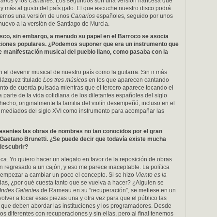
arios
y los
Canaries
. Los segundos son una versión francesa que
y más al gusto del país galo. El que escuche nuestro disco podrá
hacemos una versión de unos
Canarios
españoles, seguido por unos
 nuevo a la versión de Santiago de Murcia.
l disco, sin embargo, a menudo su papel en el Barroco se asocia
nciones populares. ¿Podemos suponer que era un instrumento que
 de manifestación musical del pueblo llano, como pasaba con la
n el devenir musical de nuestro país como la guitarra. Sin ir más
lázquez titulado
Los tres músicos
en los que aparecen cantando
ento de cuerda pulsada mientras que el tercero aparece tocando el
 parte de la vida cotidiana de los diletantes españoles del siglo
hecho, originalmente la familia del violín desempeñó, incluso en el
e mediados del siglo XVI como instrumento para acompañar las
esentes las obras de nombres no tan conocidos por el gran
 Gaetano Brunetti.
¿Se puede decir que todavía existe mucha
descubrir?
. Yo quiero hacer un alegato en favor de la reposición de obras
 regresado a un cajón, y eso me parece inaceptable. La política
 empezar a cambiar un poco el concepto. Si se hizo
Viento es la
s, ¿por qué cuesta tanto que se vuelva a hacer? ¿Alguien se
Indes Galantes
de Rameau en su “recuperación”, se metiese en un
volver a tocar esas piezas una y otra vez para que el público las
a que deben abordar las instituciones y los programadores. Desde
 diferentes con recuperaciones y sin ellas, pero al final tenemos