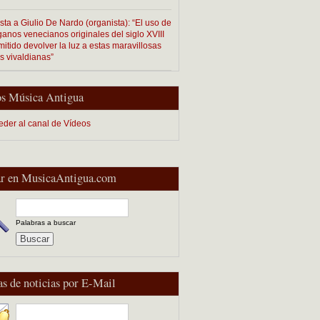
sta a Giulio De Nardo (organista): “El uso de
ganos venecianos originales del siglo XVIII
itido devolver la luz a estas maravillosas
s vivaldianas”
s Música Antigua
eder al canal de Vídeos
r en MusicaAntigua.com
Palabras a buscar
as de noticias por E-Mail