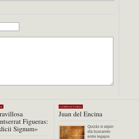
OS
COMPOSITORES
avillosa
Juan del Encina
tserrat Figueras:
dicii Signum»
Quizás si algún
día buscando
entre legajos