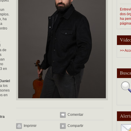
ázquez
Entrevi
 un
dos ór
mplos.
ha perm
o, ha
página
 a
entro
Vídeo
,
l
da de
>> Acc
s
uan
mo
23 en
Busca
Daniel
a los
s sones
os en
Comentar
Alert
tra
Imprimir
Compartir