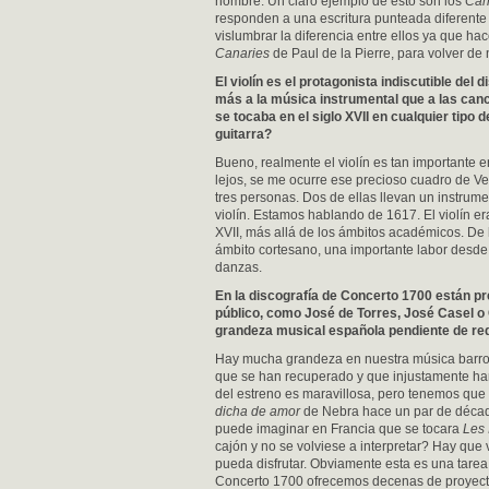
nombre. Un claro ejemplo de esto son los
Can
responden a una escritura punteada diferente 
vislumbrar la diferencia entre ellos ya que 
Canaries
de Paul de la Pierre, para volver de
El violín es el protagonista indiscutible de
más a la música instrumental que a las ca
se tocaba en el siglo XVII en cualquier tipo
guitarra?
Bueno, realmente el violín es tan importante e
lejos, se me ocurre ese precioso cuadro de Ve
tres personas. Dos de ellas llevan un instrum
violín. Estamos hablando de 1617. El violín era
XVII, más allá de los ámbitos académicos. De 
ámbito cortesano, una importante labor desd
danzas.
En la discografí
a de Concerto 1700 est
án pr
pú
blico, como Jos
é
de Torres, Jos
é
Casel o
grandeza musical española pendiente de re
Hay mucha grandeza en nuestra música barroca
que se han recuperado y que injustamente han
del estreno es maravillosa, pero tenemos que
dicha de amor
de Nebra hace un par de década
puede imaginar en Francia que se tocara
Les 
cajón y no se volviese a interpretar? Hay que 
pueda disfrutar. Obviamente esta es una tare
Concerto 1700 ofrecemos decenas de proyectos