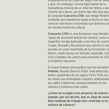
la grandeza de un Lope de Vega o de un Vel
y que, sin embargo, nunca oiga hablar de la
maravillosa música de un José de Nebra o de
Antonio de Literes, por poner tan sólo dos eje
El conjunto
Concerto 1700
, que dirige Pinteñ
centrado sus repertorios hasta la fecha en dar
conocer ese tesoro escondido que tenemos d
de nuestra herencia cultural.
Concerto 1700
es una formación muy flexible
capaz de acometer piezas de cámara, como e
magnífico recital dedicado a los tríos de cuer
Castel, Brunetti y Boccherini que ofreció el me
pasado en sede madrileña de la Fundación J
March, hasta óperas en formato orquestal, co
Acis y Galatea
de Literes que presentó en 20
el Auditorio Nacional.
El nuevo trabajo discográfico que ha lanzado
Pinteño
, titulado
Back to Folia!,
está dedicado 
bailes españoles de los siglos XVII y XVIII, lo
de moda que disfrutaban nuestros antepasad
las calles y tabernas, aunque también en los
salones y entornos más cultos.
¿Cómo ha surgido este proyecto de mú
sica
popular, por as
í decirlo, que se aleja de vues
línea habitual de trabajo más centrada en la
mú
sica de c
á
mara?