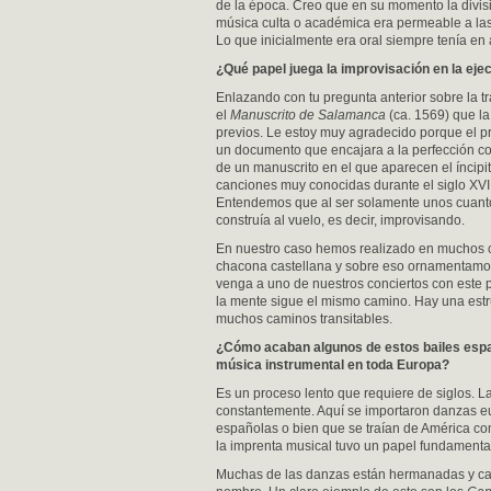
de la época. Creo que en su momento la divis
música culta o académica era permeable a las
Lo que inicialmente era oral siempre tenía en a
¿
Qu
é
papel juega la improvisación en la eje
Enlazando con tu pregunta anterior sobre la tr
el
Manuscrito de Salamanca
(ca. 1569) que l
previos. Le estoy muy agradecido porque el pr
un documento que encajara a la perfección con
de un manuscrito en el que aparecen el íncip
canciones muy conocidas durante el siglo XVII
Entendemos que al ser solamente unos cuantos
construía al vuelo, es decir, improvisando.
En nuestro caso hemos realizado en muchos ca
chacona castellana y sobre eso ornamentamo
venga a uno de nuestros conciertos con est
la mente sigue el mismo camino. Hay una estr
muchos caminos transitables.
¿Cómo acaban algunos de estos bailes esp
música instrumental en toda Europa?
Es un proceso lento que requiere de siglos. L
constantemente. Aquí se importaron danzas 
españolas o bien que se traían de América co
la imprenta musical tuvo un papel fundamenta
Muchas de las danzas están hermanadas y ca