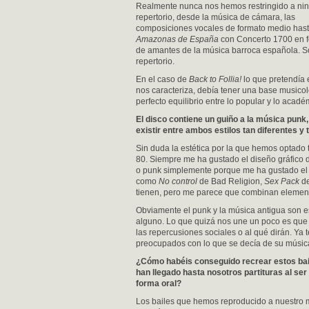
Realmente nunca nos hemos restringido a ni
repertorio, desde la música de cámara, las
composiciones vocales de formato medio hasta
Amazonas de España
con Concerto 1700 en fo
de amantes de la música barroca española. S
repertorio.
En el caso de
Back to Follia!
lo que pretendía 
nos caracteriza, debía tener una base musicol
perfecto equilibrio entre lo popular y lo acadé
El disco contiene un guiño a la música punk
existir entre ambos estilos tan diferentes y 
Sin duda la estética por la que hemos optado
80. Siempre me ha gustado el diseño gráfico 
o punk simplemente porque me ha gustado el
como
No control
de Bad Religion,
Sex Pack
de
tienen, pero me parece que combinan element
Obviamente el punk y la música antigua son e
alguno. Lo que quizá nos une un poco es que 
las repercusiones sociales o al qué dirán. Y
preocupados con lo que se decía de su músic
¿Cómo hab
é
is conseguido recrear estos bai
han llegado hasta nosotros partituras al ser
forma oral?
Los bailes que hemos reproducido a nuestro m