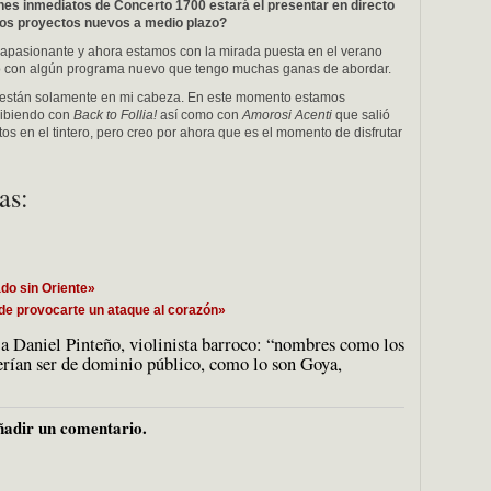
anes inmediatos de Concerto 1700 estará el presentar en directo
ros proyectos nuevos a medio plazo?
 apasionante y ahora estamos con la mirada puesta en el verano
o con algún programa nuevo que tengo muchas ganas de abordar.
ra están solamente en mi cabeza. En este momento estamos
ibiendo con
Back to Follia!
así como con
Amorosi Acenti
que salió
 en el tintero, pero creo por ahora que es el momento de disfrutar
as:
do sin Oriente»
de provocarte un ataque al corazón»
a Daniel Pinteño, violinista barroco: “nombres como los
berían ser de dominio público, como lo son Goya,
adir un comentario.