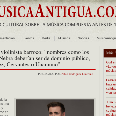
mentación
Eventos
Media
Músicos
Noticias
MusicaAntig
, violinista barroco: “nombres como los
Más 
 Nebra deberían ser de dominio público,
ez, Cervantes o Unamuno”
Guiller
«Lo que
música
PUBLICADO POR
Pablo Rodríguez Canfranc
Festiv
trata 
calidad
y cultu
de la
Julio L
 es una
bellez
muy
cualqui
orme en
músic