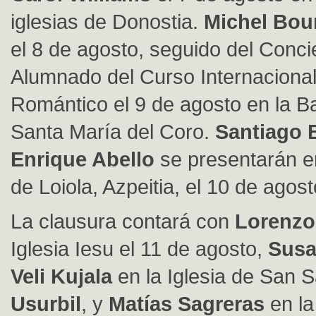
iglesias de Donostia.
Michel Bou
el 8 de agosto, seguido del Concie
Alumnado del Curso Internaciona
Rom
ántico el 9 de agosto en la B
Santa Mar
í
a del Coro.
Santiago 
Enrique Abello
se presentar
án e
de Loiola, Azpeitia, el 10 de agost
La clausura contar
á con
Lorenzo
Iglesia Iesu el 11 de agosto,
Susa
Veli Kujala
en la Iglesia de San S
Usurbil
, y
Matías Sagreras
en la