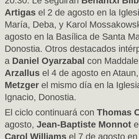
20:30. Le seguirán
Benantxi Bil
Artigas
el 2 de agosto en la Igles
María, Deba, y Karol Mossakowski
agosto en la Basí
lica de Santa M
Donostia. Otros destacados int
é
r
a
Daniel Oyarzabal
con Maddale
Arzallus
el 4 de agosto en Ataun
Metzger
el mismo día en la Igles
Ignacio, Donostia.
El ciclo continuará con
Thomas O
agosto,
Jean-Baptiste Monnot
e
Carol Williams
el 7 de agosto en