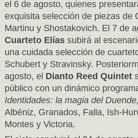
el 6 de agosto, quienes presenta
exquisita selecció
n de
piezas de 
Martinu y Shostakovich. El 7 de a
Cuarteto Elí
as
subir
á al escenari
una cuidada selección de cuartet
Schubert y Stravinsky. Posteriorm
agosto, el
Dianto Reed Quintet
s
p
ú
blico con un din
á
mico
programa 
Identidades: la magia del Duende
Alb
é
niz, Granados, Falla, Ish-Hur
Montes y Victoria.