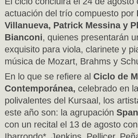
El ciclo concluirá el 24 de agosto 
actuación del trío compuesto por
Villanueva, Patrick Messina y P
Bianconi
, quienes presentarán 
exquisito para viola, clarinete y p
música de Mozart, Brahms y Sc
En lo que se refiere al
Ciclo de 
Contemporánea,
celebrado en la
polivalentes del Kursaal, los artis
este año son: la agrupación
Span
con un recital el 13 de agosto co
Ibarrondo*, Jenkins, Pellicer, Pe
ñ