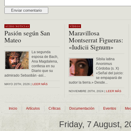
Alternative:
AUDIO
NOTICIAS
VÍDEOS
Pasión según San
Maravillosa
Mateo
Montserrat Figueras:
«Iudicii Signum»
La segunda
esposa de Bach,
Sibila latina
Ana Magdalena,
Anonimus
confiesa en su
Córdoba (s. X)
Diario que su
«Señal del juicio:
admirado Sebastián -así...
se empapará de
sudor la tierra.» Desde...
MAYO 20TH, 2026 |
LEER MÁS
NOVIEMBRE 26TH, 2024 |
LEER MÁS
Inicio
Artículos
Críticas
Documentación
Eventos
Med
Friday, 7 August, 