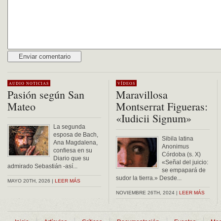
Alternative:
AUDIO
NOTICIAS
VÍDEOS
Pasión según San
Maravillosa
Mateo
Montserrat Figueras:
«Iudicii Signum»
La segunda
esposa de Bach,
Sibila latina
Ana Magdalena,
Anonimus
confiesa en su
Córdoba (s. X)
Diario que su
«Señal del juicio:
admirado Sebastián -así...
se empapará de
sudor la tierra.» Desde...
MAYO 20TH, 2026 |
LEER MÁS
NOVIEMBRE 26TH, 2024 |
LEER MÁS