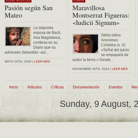
AUDIO
NOTICIAS
VÍDEOS
Pasión según San
Maravillosa
Mateo
Montserrat Figueras:
«Iudicii Signum»
La segunda
esposa de Bach,
Sibila latina
Ana Magdalena,
Anonimus
confiesa en su
Córdoba (s. X)
Diario que su
«Señal del juicio:
admirado Sebastián -así...
se empapará de
sudor la tierra.» Desde...
MAYO 20TH, 2026 |
LEER MÁS
NOVIEMBRE 26TH, 2024 |
LEER MÁS
Inicio
Artículos
Críticas
Documentación
Eventos
Med
Sunday, 9 August,