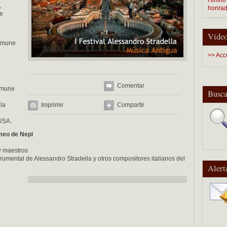
,
honra
de
Vídeo
Comune
>> Acc
Comentar
Comune
Busca
 la
Imprimir
Compartir
 USA.
omeo de Nepi
y maestros
rumental de Alessandro Stradella y otros compositores italianos del
Alert