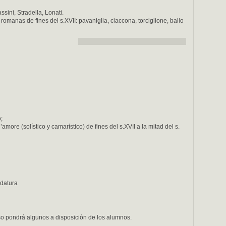
ssini, Stradella, Lonati.
manas de fines del s.XVII: pavaniglia, ciaccona, torciglione, ballo
;
’amore (solístico y camarístico) de fines del s.XVII a la mitad del s.
rdatura
so pondrá algunos a disposición de los alumnos.