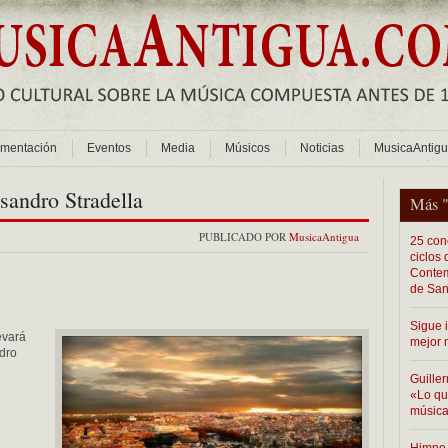
mentación
Eventos
Media
Músicos
Noticias
MusicaAntig
ssandro Stradella
Más 
PUBLICADO POR
MusicaAntigua
25 conc
ciclos
Contem
de San
Sigue 
evará
mejor 
ndro
Guiller
«Lo que
música
Himno 