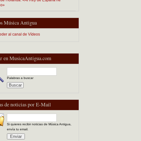
do»
s Música Antigua
eder al canal de Vídeos
r en MusicaAntigua.com
Palabras a buscar
as de noticias por E-Mail
Si quieres recibir noticias de Música Antigua,
envía tu email.