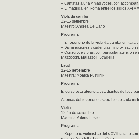
– Cantatas a una y mas voces, con accompaña
– El madrigal en Roma entre los siglos XVI y X
Viola da gamba
12-15 setiembre
Maestro: Andrea De Carlo
Programa
– El repertorio de la viola da gamba en Italia e
– Disminuciones y cadencias. Improvisación s
– Consort de violas, con particular atención a
Mazzocchi, Marazzoli, Stradella.
Laud
12-15 setiembre
Maestra: Monica Pustilnik
Programa
El curso esta abierto a estudiantes de laud bar
Además del repertorio especifico de cada instru
Violin
12-15 de setiembre
Maestro. Valerio Losito
Programa
– Repertorio violinistico del s.XVII italiano co
romana: Stradella, Lonati, Corelli.