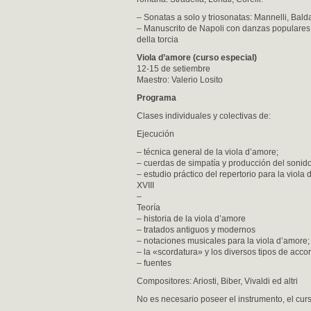
– Sonatas a solo y triosonatas: Mannelli, Balda
– Manuscrito de Napoli con danzas populares ro
della torcia
Viola d’amore (curso especial)
12-15 de setiembre
Maestro: Valerio Losito
Programa
Clases individuales y colectivas de:
Ejecución
– técnica general de la viola d’amore;
– cuerdas de simpatía y producción del sonido
– estudio práctico del repertorio para la viola d
XVIII
–
Teoría
– historia de la viola d’amore
– tratados antiguos y modernos
– notaciones musicales para la viola d’amore;
– la «scordatura» y los diversos tipos de acco
– fuentes
Compositores: Ariosti, Biber, Vivaldi ed altri
No es necesario poseer el instrumento, el cur