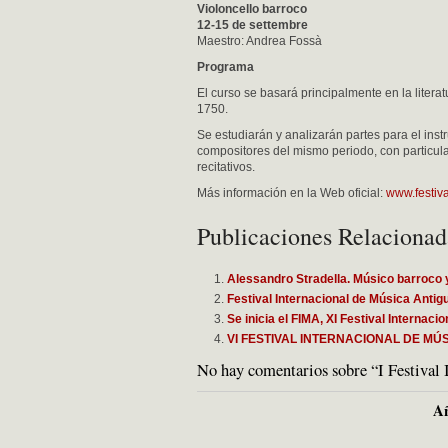
Violoncello barroco
12-15 de settembre
Maestro: Andrea Fossà
Programa
El curso se basará principalmente en la litera
1750.
Se estudiarán y analizarán partes para el inst
compositores del mismo periodo, con particul
recitativos.
Más información en la Web oficial:
www.festiva
Publicaciones Relacionad
Alessandro Stradella. Músico barroco 
Festival Internacional de Música Anti
Se inicia el FIMA, XI Festival Internac
VI FESTIVAL INTERNACIONAL DE MÚ
No hay comentarios sobre “I Festival 
Añ