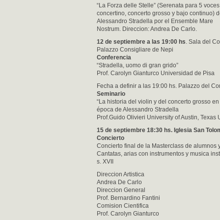
“La Forza delle Stelle” (Serenata para 5 voces
concertino, concerto grosso y bajo continuo) 
Alessandro Stradella por el Ensemble Mare
Nostrum. Direccion: Andrea De Carlo.
12 de septiembre a las 19:00 hs
. Sala del 
Palazzo Consigliare de Nepi
Conferencia
“Stradella, uomo di gran grido”
Prof. Carolyn Gianturco Universidad de Pisa
Fecha a definir a las 19:00 hs. Palazzo del 
Seminario
“La historia del violin y del concerto grosso en
época de Alessandro Stradella
Prof.Guido Olivieri University of Austin, Texas
15 de septiembre 18:30 hs. Iglesia San Tol
Concierto
Concierto final de la Masterclass de alumnos 
Cantatas, arias con instrumentos y musica inst
s. XVII
Direccion Artistica
Andrea De Carlo
Direccion General
Prof. Bernardino Fantini
Comision Cientifica
Prof. Carolyn Gianturco