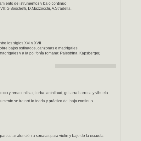
miento de istrumentos y bajo continuo
VII: G.Boschetti, D.Mazzocchi, A.Stradella.
ntre los siglos XVI y XVII
obre bajos ostinados, canzonas e madrigales.
 madrigales y a la polifonía romana: Palestrina, Kapsberger,
roco y renacentista, tiorba, archilaud, guitarra barroca y vihuela.
mento se tratará la teoría y práctica del bajo continuo.
n particular atención a sonatas para violín y bajo de la escuela