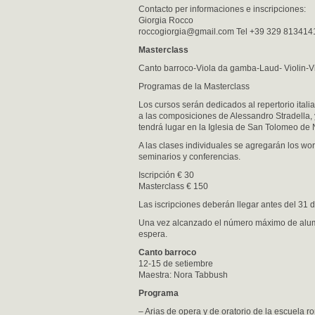
Contacto per informaciones e inscripciones:
Giorgia Rocco
roccogiorgia@gmail.com
Tel +39 329 813414
Masterclass
Canto barroco-Viola da gamba-Laud- Violin-V
Programas de la Masterclass
Los cursos serán dedicados al repertorio itali
a las composiciones de Alessandro Stradella, y
tendrá lugar en la Iglesia de San Tolomeo de 
A las clases individuales se agregarán los w
seminarios y conferencias.
Iscripción € 30
Masterclass € 150
Las iscripciones deberán llegar antes del 31 de
Una vez alcanzado el número máximo de alumn
espera.
Canto barroco
12-15 de setiembre
Maestra: Nora Tabbush
Programa
– Arias de opera y de oratorio de la escuela r