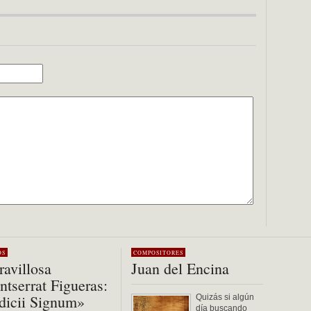
OS
COMPOSITORES
avillosa
Juan del Encina
tserrat Figueras:
dicii Signum»
Quizás si algún
día buscando