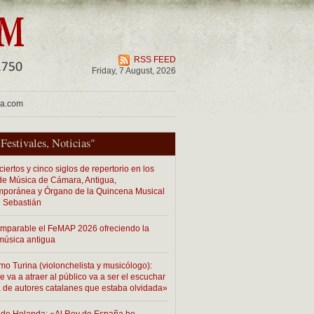
RSS FEED
Friday, 7 August, 2026
ua.com
"
Festivales
,
Noticias
"
iertos y cinco siglos de repertorio en los
 de Música de Cámara, Antigua,
poránea y Órgano de la Quincena Musical
 Sebastián
imparable el FeMAP 2026 ofreciendo la
música antigua
mo Turina (violonchelista y musicólogo):
 va a atraer al público va a ser el escuchar
 de autores catalanes que estaba olvidada»
de Holanda: «Al Rey de España he