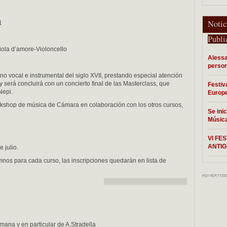
Notic
1
Publi
iola d’amore-Violoncello
Alessa
person
ano vocal e instrumental del siglo XVII, prestando especial atención
 será concluirá con un concierto final de las Masterclass, que
Festiv
Nepi.
Europ
orkshop de música de Cámara en colaboración con los otros cursos,
Se inic
Música
VI FE
ANTIG
 julio.
os para cada curso, las inscripciones quedarán en lista de
omana y en particular de A.Stradella