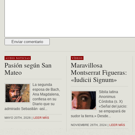
Alternative:
AUDIO
NOTICIAS
VÍDEOS
Pasión según San
Maravillosa
Mateo
Montserrat Figueras:
«Iudicii Signum»
La segunda
esposa de Bach,
Sibila latina
Ana Magdalena,
Anonimus
confiesa en su
Córdoba (s. X)
Diario que su
«Señal del juicio:
admirado Sebastián -así...
se empapará de
sudor la tierra.» Desde...
MAYO 20TH, 2026 |
LEER MÁS
NOVIEMBRE 26TH, 2024 |
LEER MÁS