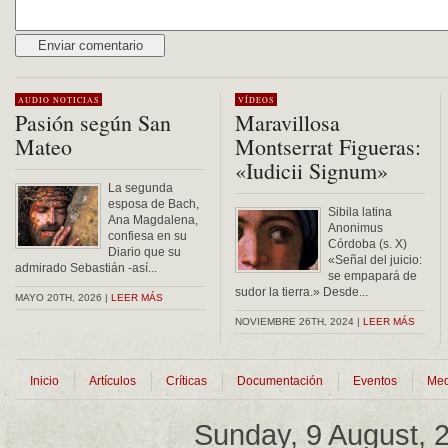
Alternative:
AUDIO
NOTICIAS
VÍDEOS
Pasión según San
Maravillosa
Mateo
Montserrat Figueras:
«Iudicii Signum»
La segunda
esposa de Bach,
Sibila latina
Ana Magdalena,
Anonimus
confiesa en su
Córdoba (s. X)
Diario que su
«Señal del juicio:
admirado Sebastián -así...
se empapará de
sudor la tierra.» Desde...
MAYO 20TH, 2026 |
LEER MÁS
NOVIEMBRE 26TH, 2024 |
LEER MÁS
Inicio
Artículos
Críticas
Documentación
Eventos
Med
Sunday, 9 August,