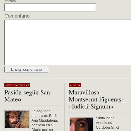
Nombre
Comentario
Alternative:
AUDIO
NOTICIAS
VÍDEOS
Pasión según San
Maravillosa
Mateo
Montserrat Figueras:
«Iudicii Signum»
La segunda
esposa de Bach,
Sibila latina
Ana Magdalena,
Anonimus
confiesa en su
Córdoba (s. X)
Diario que su